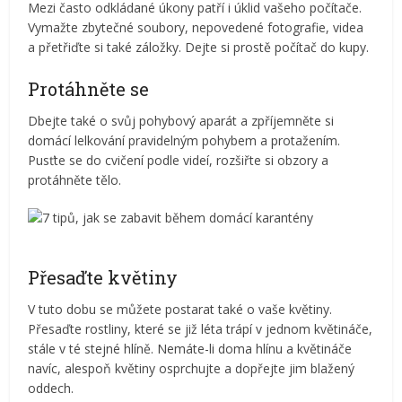
Mezi často odkládané úkony patří i úklid vašeho počítače.
Vymažte zbytečné soubory, nepovedené fotografie, videa
a přetřiďte si také záložky. Dejte si prostě počítač do kupy.
Protáhněte se
Dbejte také o svůj pohybový aparát a zpříjemněte si
domácí lelkování pravidelným pohybem a protažením.
Pusťte se do cvičení podle videí, rozšiřte si obzory a
protáhněte tělo.
Přesaďte květiny
V tuto dobu se můžete postarat také o vaše květiny.
Přesaďte rostliny, které se již léta trápí v jednom květináče,
stále v té stejné hlíně. Nemáte-li doma hlínu a květináče
navíc, alespoň květiny osprchujte a dopřejte jim blažený
oddech.