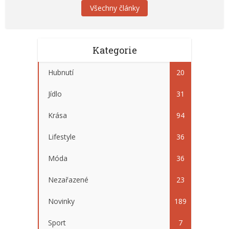
Všechny články
Kategorie
Hubnutí
20
Jídlo
31
Krása
94
Lifestyle
36
Móda
36
Nezařazené
23
Novinky
189
Sport
7