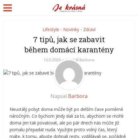
Lifestyle
Novinky
Zdraví
•
•
7 tipů, jak se zabavit
během domácí karantény
napsal
10.5.2020
Barbora
Napsal
Barbora
Neustálý pobyt doma může být po delším čase poměrně
náročným. Co bychom jindy dali za to, abychom se mohli
doma jen tak povalovat, ale po pár dnech nás může již
pomalu přepadat nuda. Využijte proto volný čas, který
máte, k tomu, abyste dohnali resty, vzdělávali se, pořádně