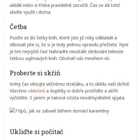
uklidili nebo si třeba pravidelně zacvičili. Čas se dá totiž
skvěle využít i doma.
Četba
Pusťte se do četby knih, které jste již roky odkládali a
slibovali jste si, že si je tedy jednou opravdu přečtete. Nyní
je ten nejvyšší čas! Nahraďte neustálé sledování televize
četbou zajímavých knih. Obohatí vás mnohem víc.
Proberte si skříň
Volný čas věnujte věčnému strašáku, a to úklidu vaší skříně.
Všechno
oblečení
a doplňky si dobře protřiďte a skříň
vyčistěte. S jarem je taková očista neodmyslitelně spjata.
Ukliďte si počítač