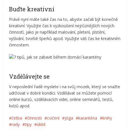
Buďte kreativní
Právě nyní máte také čas na to, abyste začali být konečně
kreativní. Využijte čas k vyzkoušení nejrůznějších nových
činností, jako je například malování, pletení, plstění,
vyšívání, tvorbě šperků apod. Využijte váš čas ke kreativním
činnostem.
Vzdělávejte se
V neposlední řadě myslete i na svůj mozek, který se snažte
udržovat v dobré kondici. Vzdělávat se můžete pomocí
online kurzů, vzdělávacích videí, online seminářů, testů,
kvízů apod.
četba
činnosti
cvičení
jóga
karanténa
knihy
rady
tipy
úklid