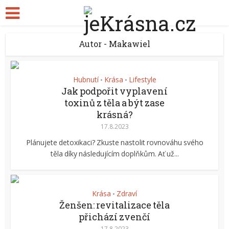
Autor - Makawiel
Hubnutí
Krása
Lifestyle
•
•
Jak podpořit vyplavení
toxinů z těla a být zase
krásná?
17.8.2023
Plánujete detoxikaci? Zkuste nastolit rovnováhu svého
těla díky následujícím doplňkům. Ať už...
Krása
Zdraví
•
Ženšen: revitalizace těla
přichází zvenčí
17.8.2023