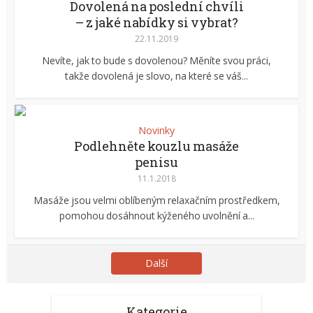
Dovolená na poslední chvíli
– z jaké nabídky si vybrat?
22.11.2019
Nevíte, jak to bude s dovolenou? Měníte svou práci,
takže dovolená je slovo, na které se váš...
Novinky
Podlehněte kouzlu masáže
penisu
11.1.2018
Masáže jsou velmi oblíbeným relaxačním prostředkem,
pomohou dosáhnout kýženého uvolnění a...
Další
Kategorie