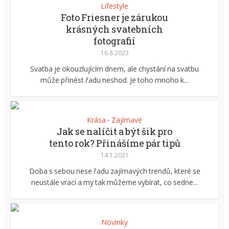
Lifestyle
Foto Friesner je zárukou
krásných svatebních
fotografií
16.8.2023
Svatba je okouzlujícím dnem, ale chystání na svatbu
může přinést řadu neshod. Je toho mnoho k...
Krása
Zajímavé
•
Jak se nalíčit a být šik pro
tento rok? Přinášíme pár tipů
14.1.2021
Doba s sebou nese řadu zajímavých trendů, které se
neustále vrací a my tak můžeme vybírat, co sedne...
Novinky