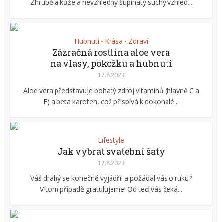
Zhrubělá kůže a nevzhledný šupinatý suchý vzhled...
Hubnutí
Krása
Zdraví
•
•
Zázračná rostlina aloe vera
na vlasy, pokožku a hubnutí
17.8.2023
Aloe vera představuje bohatý zdroj vitamínů (hlavně C a
E) a beta karoten, což přispívá k dokonalé...
Lifestyle
Jak vybrat svatební šaty
17.8.2023
Váš drahý se konečně vyjádřil a požádal vás o ruku?
V tom případě gratulujeme! Od teď vás čeká...