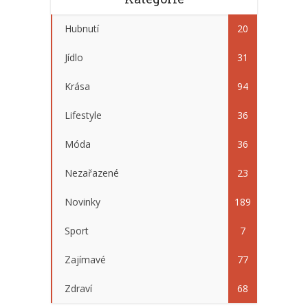
Hubnutí
20
Jídlo
31
Krása
94
Lifestyle
36
Móda
36
Nezařazené
23
Novinky
189
Sport
7
Zajímavé
77
Zdraví
68