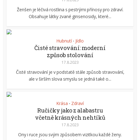
Ženšen je léčivá rostlina s pestrými přínosy pro zdraví.
Obsahuje látky zvané ginsenosidy, které...
Hubnutí
Jídlo
•
Čisté stravování: moderní
způsob stolování
17.8.2023
Čisté stravování je v podstatě stále způsob stravování,
ale v širším slova smyslu se jedná také o...
Krása
Zdraví
•
Ručičky jako z alabastru
včetně krásných nehtíků
17.8.2023
Ony i ruce jsou svým způsobem vizitkou každé ženy.