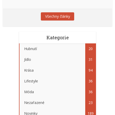
Všechny články
Kategorie
Hubnutí
20
Jídlo
31
Krása
94
Lifestyle
36
Móda
36
Nezařazené
23
Novinky
189