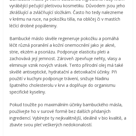
vyrábějící pečující pleťovou kosmetiku. Důvodem jsou jeho
zkrášlující a zvláčňující složkám. Často ho tedy nalezneme
v krému na ruce, na pokožku těla, na obličej či v mastích
léčící drobné popáleniny.
Bambucké máslo skvěle regeneruje pokožku a pomáhá
léčit různá poranění a kožní onemocnění jako je akné,
strie, ekzém a psoriázu. Podporuje elasticitu pleti a
zachovává její jemnost. Zároveň zpevňuje nehty, vlasy a
eliminuje vznik nových vrásek. Tento přírodní olej má také
skvělé antiseptické, hydratační a detoxikační účinky. Při
použití v kuchyni podporuje trávení, snižuje hladinu
špatného cholesterolu v krvi a doplňuje do organismu
specifické kyseliny.
Pokud toužíte po maximálním účinky bambuckého másla,
používejte ho v surové formě bez dalších přidaných
ingrediencí. Vybírejte ty nejkvalitnější, ideálně v bio kvalitě, a
zbavte svou pleť veškerých nedokonalostí.