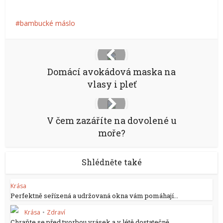
bambucké máslo
Domácí avokádová maska na
vlasy i pleť
V čem zazáříte na dovolené u
moře?
Shlédněte také
Krása
Perfektně seřízená a udržovaná okna vám pomáhají...
Krása
•
Zdraví
Chraňte se před tvorbou vrásek a v létě dostatečně...