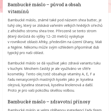
Bambucké máslo – původ a obsah
vitamínů
Bambucké máslo, známé také pod názvem shea butter, je
tuhý olej, který se získává vařením velkých hnědých ořechů
z afrického stromu shea tree. Přirozeně se tento strom
(který dorůstá do výšky 12–20 metrů) vyskytuje
v rovníkové oblasti Afriky, především na území Ghany, Mali
a Nigérie. Někomu může svým vzhledem připomínat dub
typický pro naši oblast.
Bambucké máslo se dá využívat jako zdravá variantu tuku
v kuchyni. Mnohem častěji je ale využíváno ve sféře
kosmetiky. Tento olej totiž obsahuje vitamíny A, E, F a
řadu nenasycených mastných kyselin jako je: kyselina
olejová, kyselina stearová, kyselina linolenová a další.
Proto je pro vaši pokožku skvělou volbou.
Bambucké máslo – zdravotní přínosy
Bambucké máslo je velmi oblíbenou ingrediencí řady firem