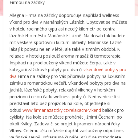
Firmou na zážitky.
Allegria Firma na zážitky doporučuje například wellness
víkend pro dva v Mariánských Lázních. Ubytovat se můžete
v hotelu rodinného typu asi necelý kilometr od centra
lázeňského města Mariánské Lázně. Na dosah tak budete
mít veškeré sportovní i kulturní aktivity. Mariánské Lázně
lákají k pobytu nejen v létě, ale také v zimním období. K
relaxaci v hotelu poslouží aroma masáž či termoterapie.
Inspiraci na prodloužený víkend můžete čerpat také v
kategorii zážitkové pobyty pro dva či
víkendové pobyty pro
dva
.Firma na zážitky pro Vás připravila pobyty na luxusním
zámku s romantickou večeří, víkendové pobyty pro dva na
jachtě, lázeňské pobyty, relaxační víkendy v horském
penzionu i celou řadu wellness pobytů. Nedovedete-li si
představit léto bez projížděk na kole, objednejte si
odtud
www.firmanazazitky.cz/relaxacni-vikend
balíček pro
cyklisty. Na kole se můžete prohánět jižními Čechami po
okolí Kvildy, Zadova či se projet k prameni národní řeky
Vltavy. Celému tělu můžete dopřát zasloužený odpočinek
ve finské sauně, infrasauně či páře. Ať už se rozhodnete