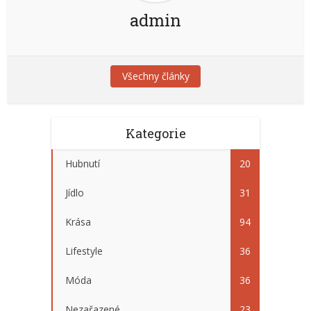
admin
Všechny články
Kategorie
Hubnutí
20
Jídlo
31
Krása
94
Lifestyle
36
Móda
36
Nezařazené
23