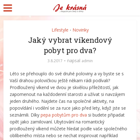
Lifestyle
Novinky
•
Jaký vybrat víkendový
pobyt pro dva?
napsal
3.8.2017
admin
Léto se přehouplo do své druhé poloviny a vy byste se s
Vaší drahou polovičkou ještě někam rádi podívali?
Prodloužený víkend ve dvou je skvělou příležitostí, jak
zapomenout na každodenní starosti a užívat si navzájem
jeden druhého. Najdete čas na společné aktivity, na
popovídání i vodění se za ruce jako před lety, když jste se
seznámili. Díky
pepa pobytům pro dva
si budete připadat
opět jako zamilovaní. Ubytování na romantický
prodloužený víkend můžete hledat podle vaše společného
oblíbeného místa nebo se nechat inspirovat například