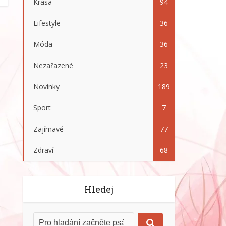
Krása
94
Lifestyle
36
Móda
36
Nezařazené
23
Novinky
189
Sport
7
Zajímavé
77
Zdraví
68
Hledej