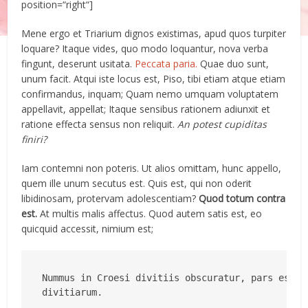
position=“right“]
Mene ergo et Triarium dignos existimas, apud quos turpiter
loquare? Itaque vides, quo modo loquantur, nova verba
fingunt, deserunt usitata.
Peccata paria.
Quae duo sunt,
unum facit. Atqui iste locus est, Piso, tibi etiam atque etiam
confirmandus, inquam; Quam nemo umquam voluptatem
appellavit, appellat; Itaque sensibus rationem adiunxit et
ratione effecta sensus non reliquit.
An potest cupiditas
finiri?
Iam contemni non poteris. Ut alios omittam, hunc appello,
quem ille unum secutus est. Quis est, qui non oderit
libidinosam, protervam adolescentiam?
Quod totum contra
est.
At multis malis affectus. Quod autem satis est, eo
quicquid accessit, nimium est;
Nummus in Croesi divitiis obscuratur, pars est ta
divitiarum.
