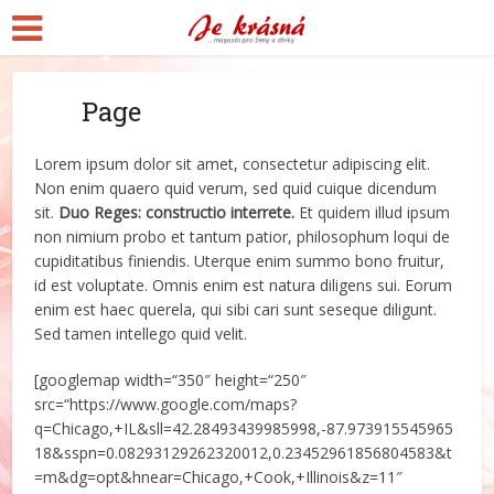
Page
Lorem ipsum dolor sit amet, consectetur adipiscing elit.
Non enim quaero quid verum, sed quid cuique dicendum
sit.
Duo Reges: constructio interrete.
Et quidem illud ipsum
non nimium probo et tantum patior, philosophum loqui de
cupiditatibus finiendis. Uterque enim summo bono fruitur,
id est voluptate. Omnis enim est natura diligens sui. Eorum
enim est haec querela, qui sibi cari sunt seseque diligunt.
Sed tamen intellego quid velit.
[googlemap width=“350″ height=“250″
src=“https://www.google.com/maps?
q=Chicago,+IL&sll=42.28493439985998,-87.973915545965
18&sspn=0.08293129262320012,0.23452961856804583&t
=m&dg=opt&hnear=Chicago,+Cook,+Illinois&z=11″