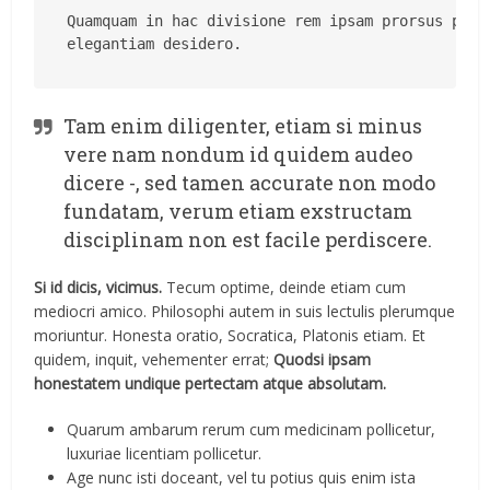
Quamquam in hac divisione rem ipsam prorsus probo
elegantiam desidero.
Tam enim diligenter, etiam si minus
vere nam nondum id quidem audeo
dicere -, sed tamen accurate non modo
fundatam, verum etiam exstructam
disciplinam non est facile perdiscere.
Si id dicis, vicimus.
Tecum optime, deinde etiam cum
mediocri amico. Philosophi autem in suis lectulis plerumque
moriuntur. Honesta oratio, Socratica, Platonis etiam. Et
quidem, inquit, vehementer errat;
Quodsi ipsam
honestatem undique pertectam atque absolutam.
Quarum ambarum rerum cum medicinam pollicetur,
luxuriae licentiam pollicetur.
Age nunc isti doceant, vel tu potius quis enim ista