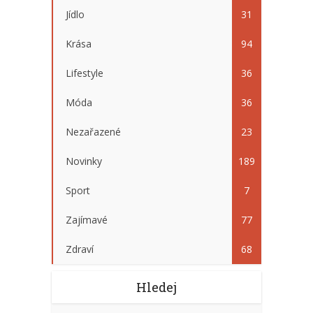
Jídlo
31
Krása
94
Lifestyle
36
Móda
36
Nezařazené
23
Novinky
189
Sport
7
Zajímavé
77
Zdraví
68
Hledej