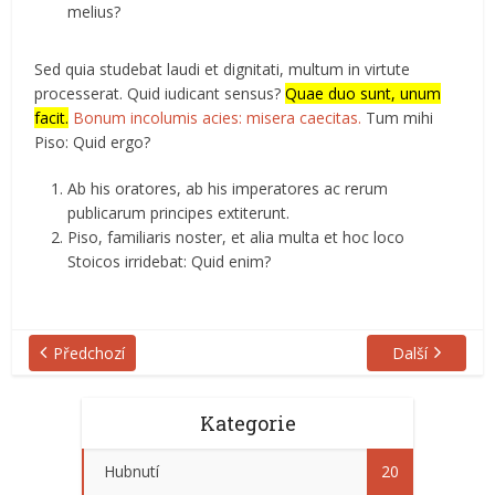
melius?
Sed quia studebat laudi et dignitati, multum in virtute
processerat. Quid iudicant sensus?
Quae duo sunt, unum
facit.
Bonum incolumis acies: misera caecitas.
Tum mihi
Piso: Quid ergo?
Ab his oratores, ab his imperatores ac rerum
publicarum principes extiterunt.
Piso, familiaris noster, et alia multa et hoc loco
Stoicos irridebat: Quid enim?
Předchozí
Další
Kategorie
Hubnutí
20