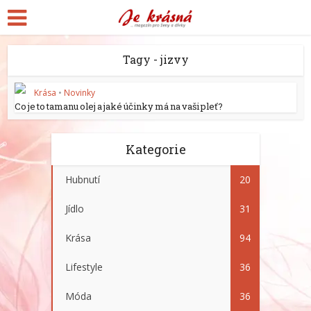
Tagy - jizvy
Krása
•
Novinky
Co je to tamanu olej a jaké účinky má na vaši pleť?
Kategorie
Hubnutí
20
Jídlo
31
Krása
94
Lifestyle
36
Móda
36