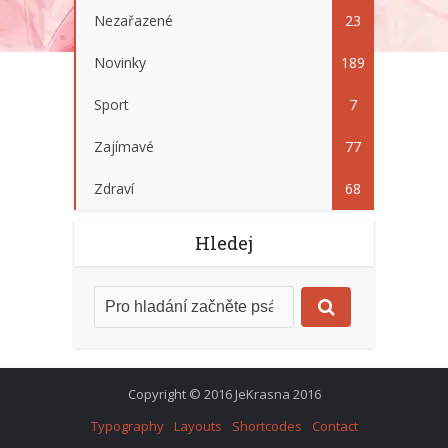
Nezařazené
23
Novinky
189
Sport
7
Zajímavé
77
Zdraví
68
Hledej
Copyright © 2016 JeKrasna 2016
Typography
Layouts
Shortcodes
Contact