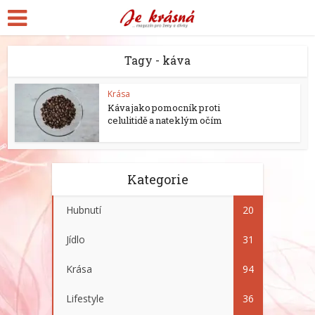
Tagy - káva
Krása
Káva jako pomocník proti
celulitidě a nateklým očím
Kategorie
Hubnutí
20
Jídlo
31
Krása
94
Lifestyle
36