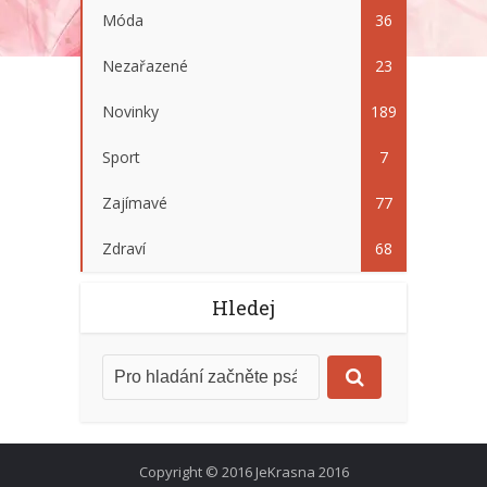
Móda
36
Nezařazené
23
Novinky
189
Sport
7
Zajímavé
77
Zdraví
68
Hledej
Copyright © 2016 JeKrasna 2016