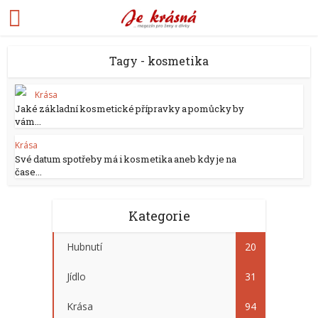
Tagy - kosmetika
Krása
Jaké základní kosmetické přípravky a pomůcky by
vám...
Krása
Své datum spotřeby má i kosmetika aneb kdy je na
čase...
Kategorie
Hubnutí
20
Jídlo
31
Krása
94