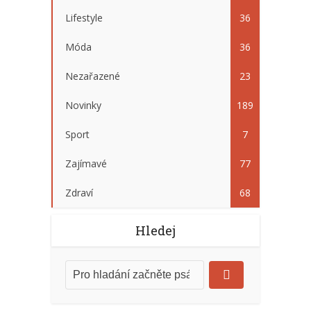
Lifestyle
36
Móda
36
Nezařazené
23
Novinky
189
Sport
7
Zajímavé
77
Zdraví
68
Hledej