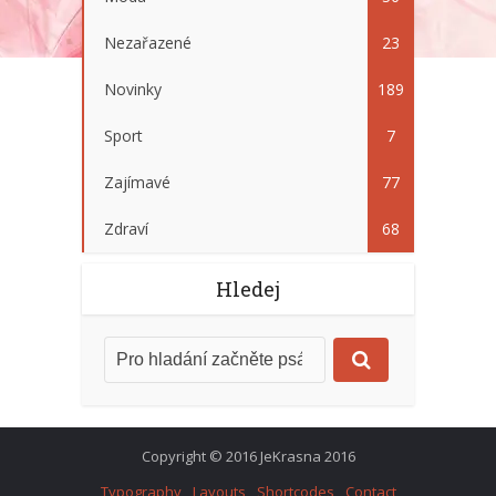
Nezařazené
23
Novinky
189
Sport
7
Zajímavé
77
Zdraví
68
Hledej
Copyright © 2016 JeKrasna 2016
Typography
Layouts
Shortcodes
Contact