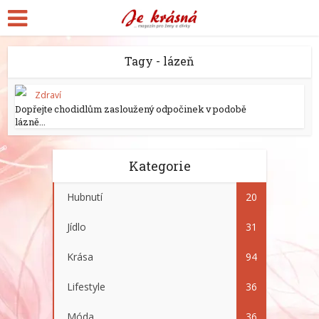
Tagy - lázeň
Zdraví
Dopřejte chodidlům zasloužený odpočinek v podobě
lázně...
Kategorie
Hubnutí
20
Jídlo
31
Krása
94
Lifestyle
36
Móda
36