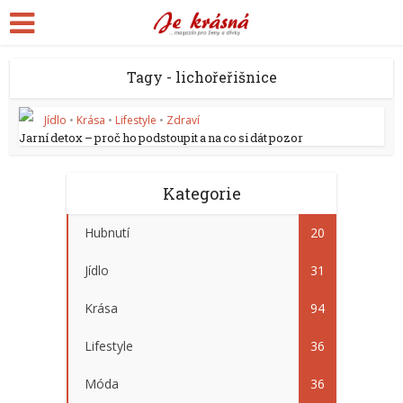
Tagy - lichořeřišnice
Jídlo
•
Krása
•
Lifestyle
•
Zdraví
Jarní detox – proč ho podstoupit a na co si dát pozor
Kategorie
Hubnutí
20
Jídlo
31
Krása
94
Lifestyle
36
Móda
36