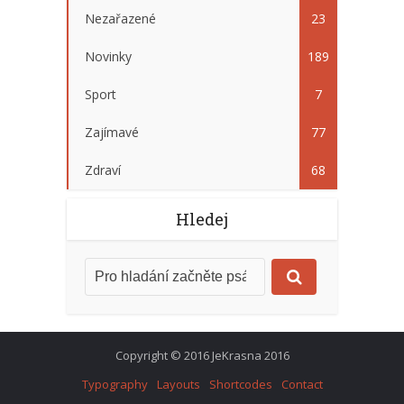
Nezařazené
23
Novinky
189
Sport
7
Zajímavé
77
Zdraví
68
Hledej
Copyright © 2016 JeKrasna 2016
Typography
Layouts
Shortcodes
Contact