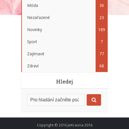
Móda
36
Nezařazené
23
Novinky
189
Sport
7
Zajímavé
77
Zdraví
68
Hledej
Copyright © 2016 JeKrasna 2016