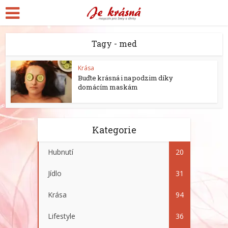
Tagy - med
Krása
Buďte krásná i na podzim díky
domácím maskám
Kategorie
Hubnutí
20
Jídlo
31
Krása
94
Lifestyle
36