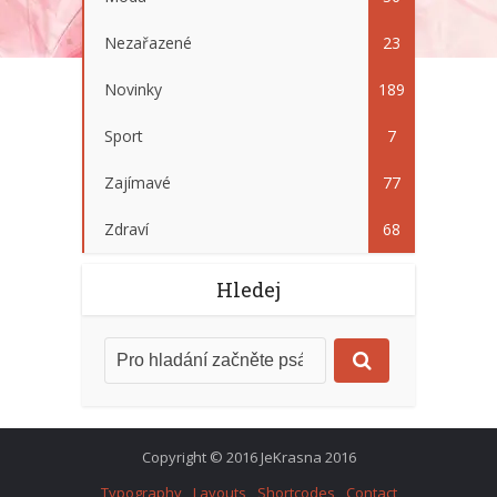
Nezařazené
23
Novinky
189
Sport
7
Zajímavé
77
Zdraví
68
Hledej
Copyright © 2016 JeKrasna 2016
Typography
Layouts
Shortcodes
Contact