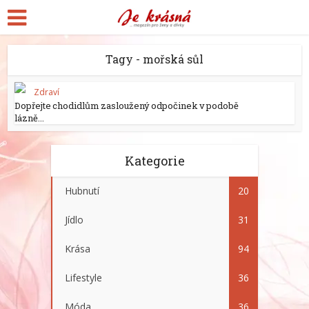
Tagy - mořská sůl
Zdraví
Dopřejte chodidlům zasloužený odpočinek v podobě
lázně...
Kategorie
Hubnutí
20
Jídlo
31
Krása
94
Lifestyle
36
Móda
36