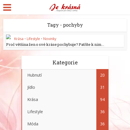
Tagy - pochyby
Krása
•
Lifestyle
•
Novinky
Proč většina žen o své kráse pochybuje? Patříte k nim...
Kategorie
Hubnutí
20
Jídlo
31
Krása
94
Lifestyle
36
Móda
36