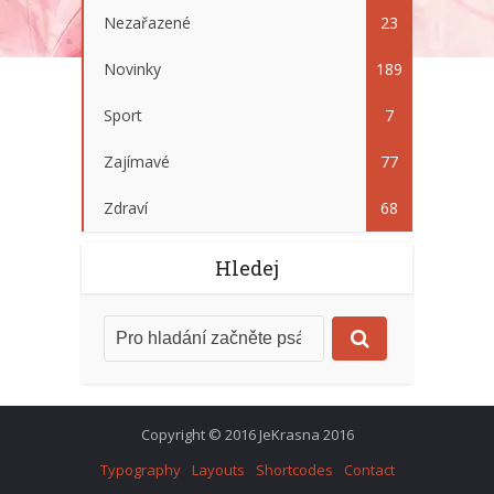
Nezařazené
23
Novinky
189
Sport
7
Zajímavé
77
Zdraví
68
Hledej
Copyright © 2016 JeKrasna 2016
Typography
Layouts
Shortcodes
Contact