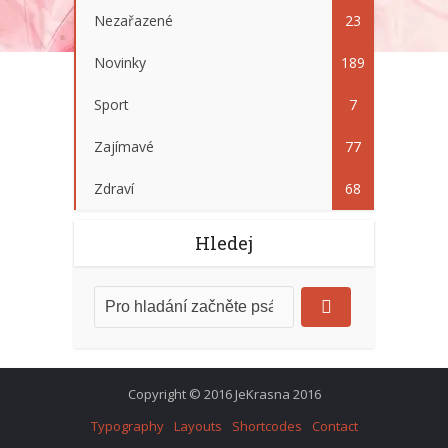
Nezařazené
23
Novinky
189
Sport
7
Zajímavé
77
Zdraví
68
Hledej
Copyright © 2016 JeKrasna 2016
Typography
Layouts
Shortcodes
Contact