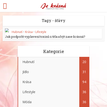
Tagy - šťávy
Hubnutí
•
Krása
•
Lifestyle
Jak podpořit vyplavení toxinů z těla a být zase krásná?
Kategorie
Hubnutí
20
Jídlo
31
Krása
94
Lifestyle
36
Móda
36