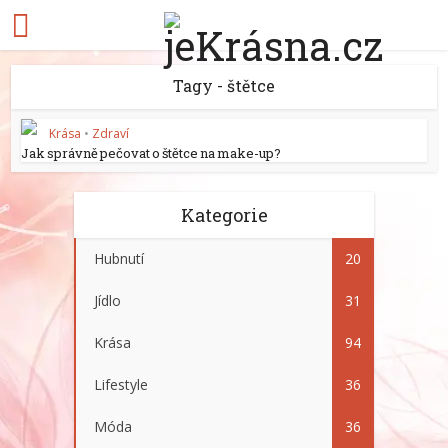
Tagy - štětce
Krása
•
Zdraví
Jak správně pečovat o štětce na make-up?
Kategorie
Hubnutí
20
Jídlo
31
Krása
94
Lifestyle
36
Móda
36