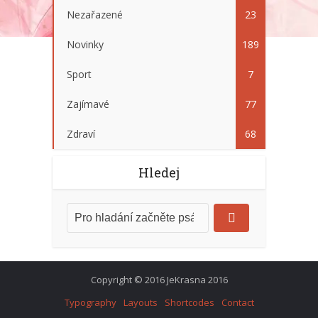
Nezařazené
23
Novinky
189
Sport
7
Zajímavé
77
Zdraví
68
Hledej
Copyright © 2016 JeKrasna 2016
Typography
Layouts
Shortcodes
Contact