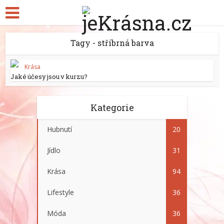
Tagy - stříbrná barva
Krása
Jaké účesy jsou v kurzu?
Kategorie
Hubnutí
20
Jídlo
31
Krása
94
Lifestyle
36
Móda
36