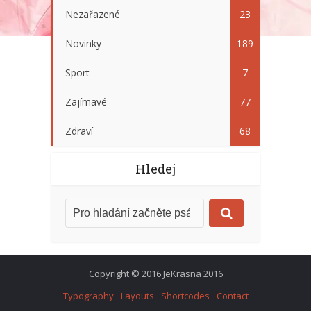
Nezařazené
23
Novinky
189
Sport
7
Zajímavé
77
Zdraví
68
Hledej
Copyright © 2016 JeKrasna 2016
Typography
Layouts
Shortcodes
Contact