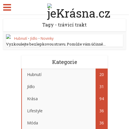
Tagy - trávicí trakt
Hubnutí
•
Jídlo
•
Novinky
Vyzkoušejte bezlepkovou stravu. Pomůže vám účinně...
Kategorie
Hubnutí
20
Jídlo
31
Krása
94
Lifestyle
36
Móda
36