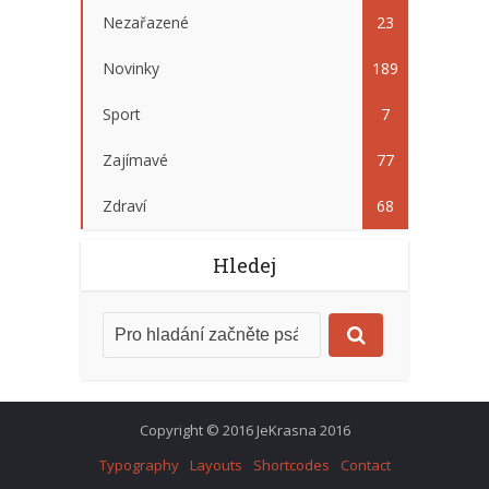
Nezařazené
23
Novinky
189
Sport
7
Zajímavé
77
Zdraví
68
Hledej
Copyright © 2016 JeKrasna 2016
Typography
Layouts
Shortcodes
Contact