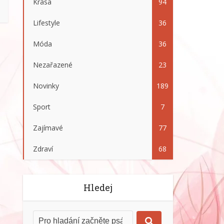
Krása
94
Lifestyle
36
Móda
36
Nezařazené
23
Novinky
189
Sport
7
Zajímavé
77
Zdraví
68
Hledej