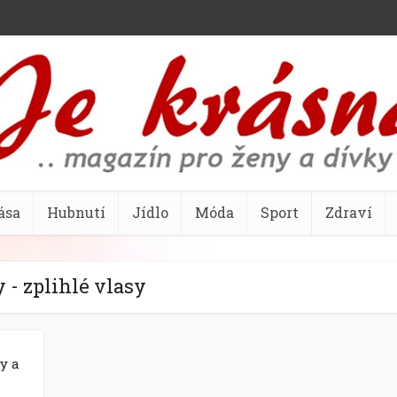
ása
Hubnutí
Jídlo
Móda
Sport
Zdraví
 - zplihlé vlasy
y a