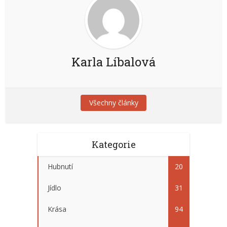
Karla Líbalová
Všechny články
Kategorie
Hubnutí
20
Jídlo
31
Krása
94