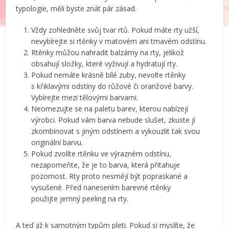
typologie, měli byste znát pár zásad.
Vždy zohledněte svůj tvar rtů. Pokud máte rty užší,
nevybírejte si rtěnky v matovém ani tmavém odstínu.
Rtěnky můžou nahradit balzámy na rty, jelikož
obsahují složky, které vyživují a hydratují rty.
Pokud nemáte krásně bílé zuby, nevolte rtěnky
s křiklavými odstíny do růžové či oranžové barvy.
Vybírejte mezi tělovými barvami.
Neomezujte se na paletu barev, kterou nabízejí
výrobci. Pokud vám barva nebude slušet, zkuste jí
zkombinovat s jiným odstínem a vykouzlit tak svou
originální barvu.
Pokud zvolíte rtěnku ve výrazném odstínu,
nezapomeňte, že je to barva, která přitahuje
pozornost. Rty proto nesmějí být popraskané a
vysušené. Před nanesením barevné rtěnky
použijte jemný peeling na rty.
A teď již k samotným typům pleti. Pokud si myslíte, že