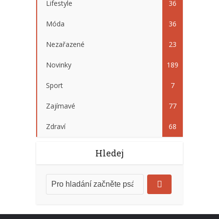
Lifestyle
36
Móda
36
Nezařazené
23
Novinky
189
Sport
7
Zajímavé
77
Zdraví
68
Hledej