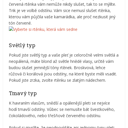
červená rtěnka vám nemůže nikdy slušet, tak to se mýlíte.
Trik je ve volbě odstínu. Vám sice nemusí slušet rtěnka,
kterou vám půjčila vaše kamarádka, ale proč nezkusit jiný
tón červené.
Světlý typ
Pokud jste světlý typ a vaše pleť je celoročně velmi světlá a
neopálená, máte blond až světle hnědé vlasy, určitě vám
budou slušet jemnější tóny rtěnek. Broskvová, lehce
růžová či korálová jsou odstíny, na které byste měli vsadit.
Pokud jste zrzka, zvolte rtěnku se zlatým nádechem.
Tmavý typ
K havraním vlasům, snědší a opálenější pleti se nejvíce
hodí tmavší odstíny. Vůbec se nemusíte bát švestkového,
čokoládového, nebo třešňově červeného odstínu.
Pokud si myslíte, že neodpovídáte ani jednomu typu pleti,