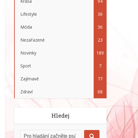
Krása
94
Lifestyle
36
Móda
36
Nezařazené
23
Novinky
189
Sport
7
Zajímavé
77
Zdraví
68
Hledej