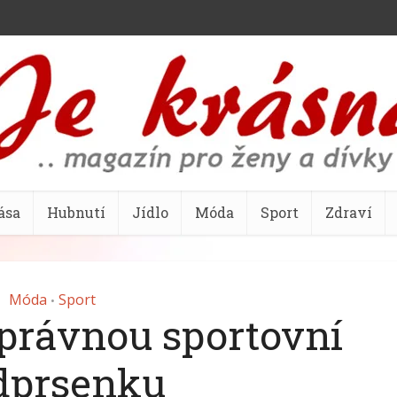
ása
Hubnutí
Jídlo
Móda
Sport
Zdraví
Móda
Sport
•
správnou sportovní
dprsenku