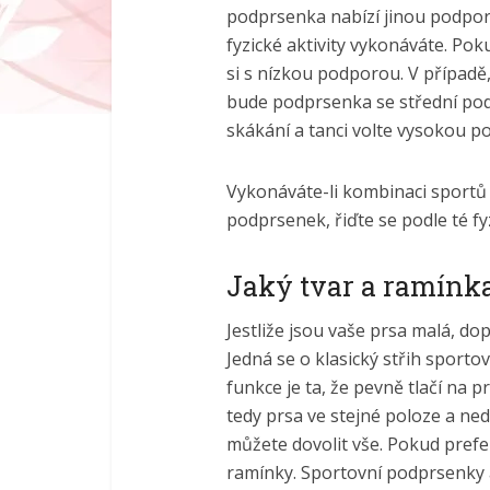
podprsenka nabízí jinou podporu
fyzické aktivity vykonáváte. Pokud
si s nízkou podporou. V případě, 
bude podprsenka se střední pod
skákání a tanci volte vysokou p
Vykonáváte-li kombinaci sportů 
podprsenek, řiďte se podle té fy
Jaký tvar a ramínk
Jestliže jsou vaše prsa malá, d
Jedná se o klasický střih sportov
funkce je ta, že pevně tlačí na p
tedy prsa ve stejné poloze a ne
můžete dovolit vše. Pokud prefer
ramínky. Sportovní podprsenky a