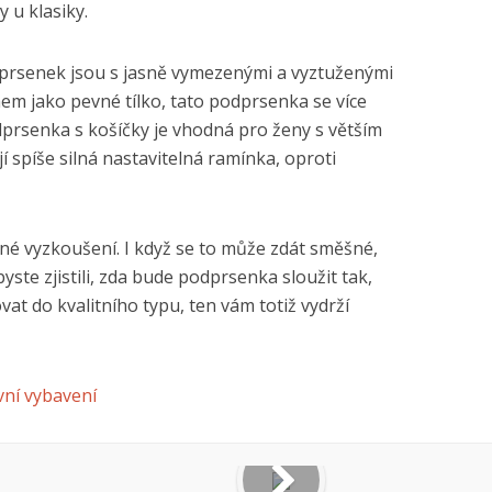
 u klasiky.
rsenek jsou s jasně vymezenými a vyztuženými
ihem jako pevné tílko, tato podprsenka se více
prsenka s košíčky je vhodná pro ženy s větším
 spíše silná nastavitelná ramínka, oproti
né vyzkoušení. I když se to může zdát směšné,
byste zjistili, zda bude podprsenka sloužit tak,
vat do kvalitního typu, ten vám totiž vydrží
vní vybavení