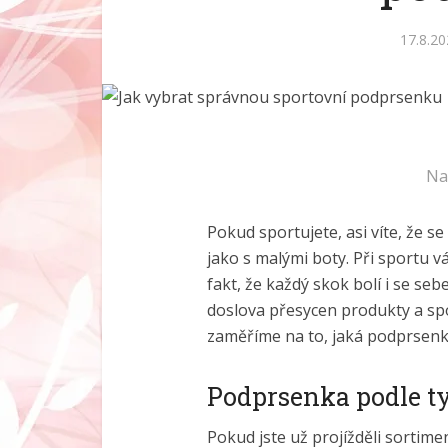
17.8.2
Na
Pokud sportujete, asi víte, že s
jako s malými boty. Při sportu v
fakt, že každý skok bolí i se seb
doslova přesycen produkty a sp
zaměříme na to, jaká podprsenka
Podprsenka podle t
Pokud jste už projížděli sortimen