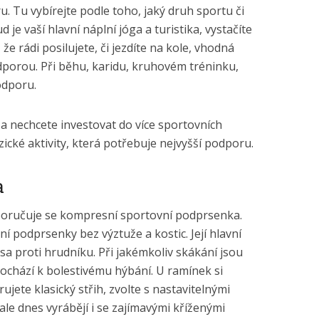
. Tu vybírejte podle toho, jaký druh sportu či
 je vaší hlavní náplní jóga a turistika, vystačíte
že rádi posilujete, či jezdíte na kole, vhodná
porou. Při běhu, karidu, kruhovém tréninku,
odporu.
a nechcete investovat do více sportovních
zické aktivity, která potřebuje nejvyšší podporu.
a
oporučuje se kompresní sportovní podprsenka.
ní podprsenky bez výztuže a kostic. Její hlavní
rsa proti hrudníku. Při jakémkoliv skákání jsou
dochází k bolestivému hýbání. U ramínek si
ujete klasický střih, zvolte s nastavitelnými
le dnes vyrábějí i se zajímavými kříženými