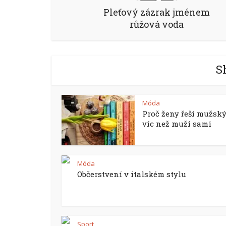
Pleťový zázrak jménem
růžová voda
S
Móda
Proč ženy řeší mužský
víc než muži sami
Móda
Občerstvení v italském stylu
Sport