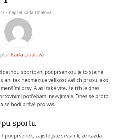
023
napsal
Karla Líbalová
psal
Karla Líbalová
e špatnou sportovní podprsenkou je to stejné,
ás ani tak neomezuje velikost vašich prsou jako
emenšími prsy. A asi také víte, že trh je dnes
ortovními potřebami nevyjímaje. Dnes se proto
 se hodí právě pro vás.
ypu sportu
t podprsenek, zajisté jste si všimli, že každá