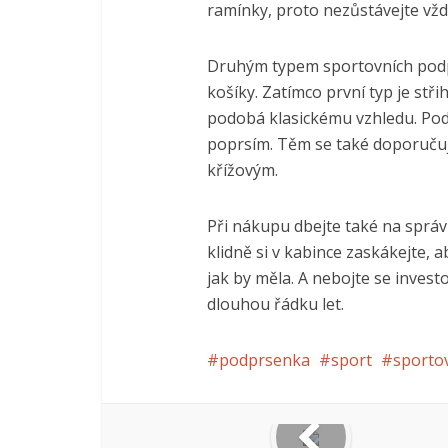
ramínky, proto nezůstávejte vždy
Druhým typem sportovních podp
košíky. Zatímco první typ je stř
podobá klasickému vzhledu. Pod
poprsím. Těm se také doporučují
křížovým.
Při nákupu dbejte také na správ
klidně si v kabince zaskákejte, a
jak by měla. A nebojte se investo
dlouhou řádku let.
podprsenka
sport
sporto