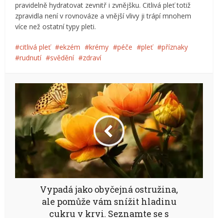
pravidelně hydratovat zevnitř i zvnějšku. Citlivá pleť totiž
zpravidla není v rovnováze a vnější vlivy ji trápí mnohem
více než ostatní typy pleti.
citlivá pleť
ekzém
krémy
péče
pleť
příznaky
rudnutí
svědění
zdraví
Vypadá jako obyčejná ostružina,
ale pomůže vám snížit hladinu
cukru v krvi. Seznamte se s