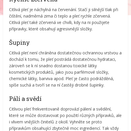
Citlivá pleť je náchylná na červenání. Stačí ji silnější tlak při
čištění, nadměrná zima či teplo a pleť rychle zčervená.
Citlivá pleť také zčervená ve chvíli, kdy na ni použijete
přípravky, které obsahují agresivnější složky.
Šupiny
Citlivá pleť není chráněna dostatečnou ochrannou vrstvou a
dochází k tomu, že pleť postrádá dostatečnou hydrataci,
zároveň se k ní snadno dostanou toxické látky
kosmetických produktů, jako jsou parfémové složky,
chemické látky, barviva apod. Pleť je často podrážděná,
spíše suchá a tvoří se na ní častěji drobné šupinky.
Pálí a svědí
Citlivou pleť frekventovaně doprovází pálení a svědění,
které se může dostavovat po použití různých přípravků, ale
i vlivem vnějších činitelů z okolí. Vyhněte se proto
přípravkům obsahující zbytečně moc ingrediencí. Tak vždy