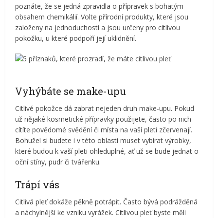
poznáte, že se jedná zpravidla o přípravek s bohatým
obsahem chemikálií. Volte přírodní produkty, které jsou
založeny na jednoduchosti a jsou určeny pro citlivou
pokožku, u které podpoří její uklidnění.
Vyhýbáte se make-upu
Citlivé pokožce dá zabrat nejeden druh make-upu. Pokud
už nějaké kosmetické přípravky použijete, často po nich
cítíte povědomé svědění či místa na vaší pleti zčervenají.
Bohužel si budete i v této oblasti muset vybírat výrobky,
které budou k vaší pleti ohleduplné, ať už se bude jednat o
oční stíny, pudr či tvářenku.
Trápí vás
Citlivá pleť dokáže pěkně potrápit. Často bývá podrážděná
a náchylnější ke vzniku vyrážek. Citlivou pleť byste měli