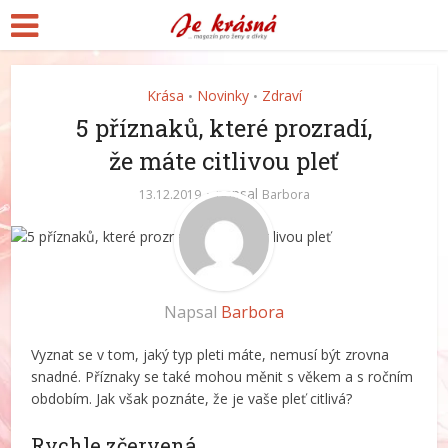
Krása
Novinky
Zdraví
•
•
5 příznaků, které prozradí,
že máte citlivou pleť
napsal
13.12.2019
Barbora
Napsal
Barbora
Vyznat se v tom, jaký typ pleti máte, nemusí být zrovna
snadné. Příznaky se také mohou měnit s věkem a s ročním
obdobím. Jak však poznáte, že je vaše pleť citlivá?
Rychle zčervená