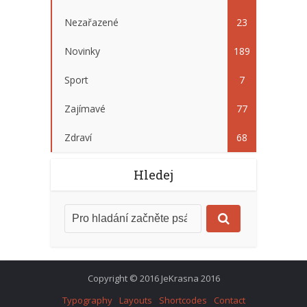
Nezařazené
23
Novinky
189
Sport
7
Zajímavé
77
Zdraví
68
Hledej
Copyright © 2016 JeKrasna 2016
Typography
Layouts
Shortcodes
Contact