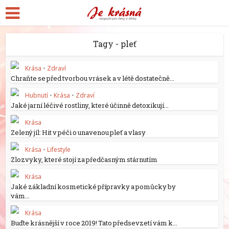
Tagy - pleť
Krása
•
Zdraví
Chraňte se před tvorbou vrásek a v létě dostatečně...
Hubnutí
•
Krása
•
Zdraví
Jaké jarní léčivé rostliny, které účinně detoxikují...
Krása
Zelený jíl: Hit v péči o unavenou pleť a vlasy
Krása
•
Lifestyle
Zlozvyky, které stojí za předčasným stárnutím
Krása
Jaké základní kosmetické přípravky a pomůcky by
vám...
Krása
Buďte krásnější v roce 2019! Tato předsevzetí vám k...