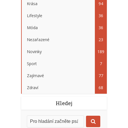
Krása
94
Lifestyle
36
Móda
36
Nezařazené
23
Novinky
189
Sport
7
Zajímavé
77
Zdraví
68
Hledej