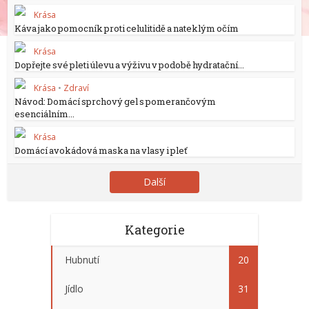
Krása
Káva jako pomocník proti celulitidě a nateklým očím
Krása
Dopřejte své pleti úlevu a výživu v podobě hydratační...
Krása
•
Zdraví
Návod: Domácí sprchový gel s pomerančovým
esenciálním...
Krása
Domácí avokádová maska na vlasy i pleť
Další
Kategorie
Hubnutí
20
Jídlo
31