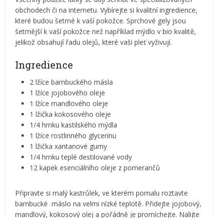
obchodech či na internetu. Vybírejte si kvalitní ingredience,
které budou šetrné k vaší pokožce. Sprchové gely jsou
šetrnější k vaší pokožce než například mýdlo v bio kvalitě,
jelikož obsahují řadu olejů, které vaši pleť vyživují.
Ingredience
2 lžíce bambuckého másla
1 lžíce jojobového oleje
1 lžíce mandlového oleje
1 lžička kokosového oleje
1/4 hrnku kastilského mýdla
1 lžíce rostlinného glycerinu
1 lžička xantanové gumy
1/4 hrnku teplé destilované vody
12 kapek esenciálního oleje z pomerančů
Připravte si malý kastrůlek, ve kterém pomalu roztavte
bambucké máslo na velmi nízké teplotě. Přidejte jojobový,
mandlový, kokosový olej a pořádně je promíchejte. Nalijte