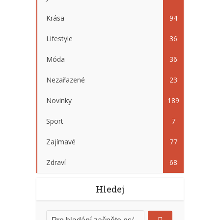
Krása
94
Lifestyle
36
Móda
36
Nezařazené
23
Novinky
189
Sport
7
Zajímavé
77
Zdraví
68
Hledej