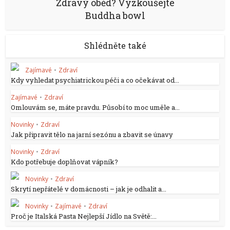
Zdravý oběd? Vyzkoušejte
Buddha bowl
Shlédněte také
Zajímavé
•
Zdraví
Kdy vyhledat psychiatrickou péči a co očekávat od...
Zajímavé
•
Zdraví
Omlouvám se, máte pravdu. Působí to moc uměle a...
Novinky
•
Zdraví
Jak připravit tělo na jarní sezónu a zbavit se únavy
Novinky
•
Zdraví
Kdo potřebuje doplňovat vápník?
Novinky
•
Zdraví
Skrytí nepřátelé v domácnosti – jak je odhalit a...
Novinky
•
Zajímavé
•
Zdraví
Proč je Italská Pasta Nejlepší Jídlo na Světě:...