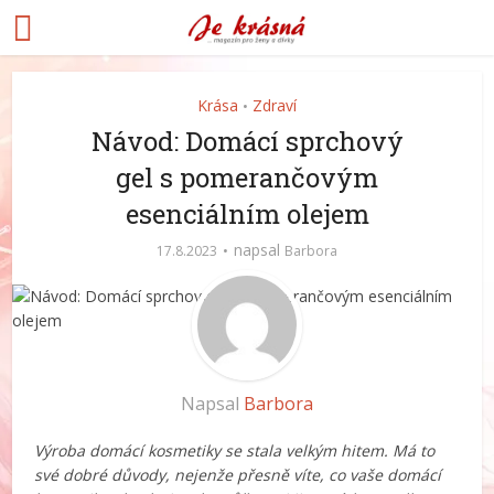
Krása
Zdraví
•
Návod: Domácí sprchový
gel s pomerančovým
esenciálním olejem
napsal
17.8.2023
Barbora
Napsal
Barbora
Výroba domácí kosmetiky se stala velkým hitem. Má to
své dobré důvody, nejenže přesně víte, co vaše domácí