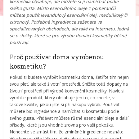
kosmetika obsahuje, ale můžete si ji namíchat podle
svého gusta. Místo esenciálního oleje z pomerančů
můžete použít levandulový esenciální olej, meduňkový či
citronový. Potřebné ingredience seženete ve
specializovaných obchodech, ale také na internetu. Jedná
se o složky, které se pro výrobu domácí kosmetiky běžně
používají.
Proč používat doma vyrobenou
kosmetiku?
Pokud si budete vyrábět kosmetiku doma, šetříte tím nejen
svou pleť, ale také životní prostředí. Snížíte totiž dopady na
životní prostředí při výrobě konvenční kosmetiky. Navíc si
vyrobíte produkt, který obsahuje jen to, co chcete, v
takové kvalitě, jakou jste si při nákupu vybrali. Používat
můžete bio ingredience a namíchat si kosmetiku podle
svého gusta. Přidávat můžete různé esenciální oleje a další
přísady, které jsou vhodné zrovna pro vaši pokožku.
Nenechte se zmást tím, že zmíněné ingredience neznáte.
Všechny použité látky se dají sehnat ve specializovaných