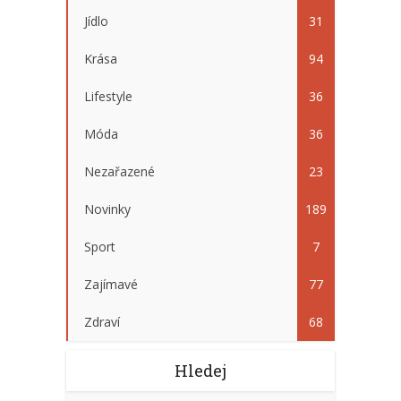
Jídlo
31
Krása
94
Lifestyle
36
Móda
36
Nezařazené
23
Novinky
189
Sport
7
Zajímavé
77
Zdraví
68
Hledej