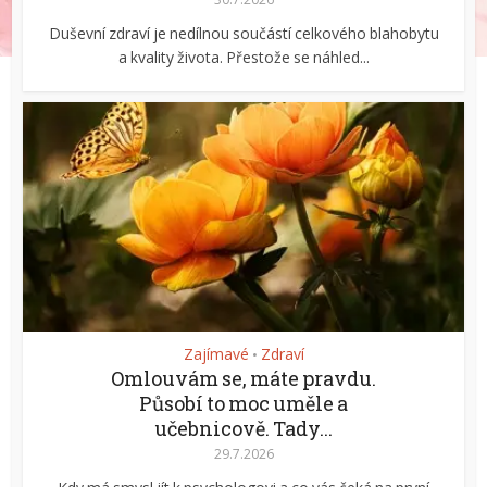
Duševní zdraví je nedílnou součástí celkového blahobytu
a kvality života. Přestože se náhled...
Zajímavé
Zdraví
•
Omlouvám se, máte pravdu.
Působí to moc uměle a
učebnicově. Tady...
29.7.2026