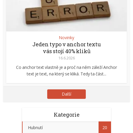
Novinky
Jeden typo v anchor textu
vás stojí 40% kliků
16.6.2026
Co anchor text vlastně je a proč na něm záleží Anchor
text je text, na který se kliká. Tedy ta část...
Další
Kategorie
Hubnutí
20