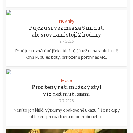
Novinky
Půjčku si vezmeš za 5 minut,
ale srovnání stojí 2 hodiny
8.7.2026
Proč je srovnání půjček důležitější než cena v obchodě
Když kupuješ boty, přirozeně porovnáš víc...
Móda
Proč ženy řeší mužský styl
víc než muži sami
7.7.2026
Není to jen klišé. Výzkumy opakovaně ukazují, že nákupy
oblečení pro partnera nebo rodinného...