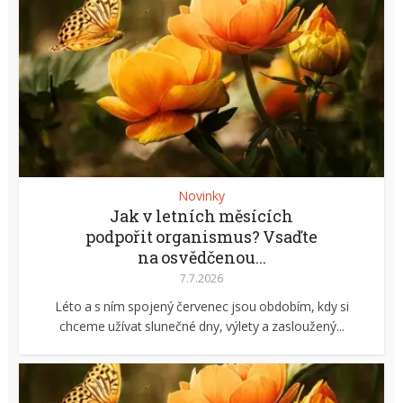
Novinky
Jak v letních měsících
podpořit organismus? Vsaďte
na osvědčenou...
7.7.2026
Léto a s ním spojený červenec jsou obdobím, kdy si
chceme užívat slunečné dny, výlety a zasloužený...