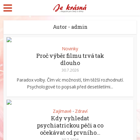
Autor - admin
Novinky
Proč výběr filmu trvá tak
dlouho
30.7.2026
Paradox volby. Čím víc možností, tím těžší rozhodnutí.
Psychologové to popsali před desetiletími...
Zajímavé
Zdraví
•
Kdy vyhledat
psychiatrickou péči a co
očekávat od prvního...
30.7.2026