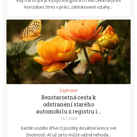
Kdy má smysl jít k psychologovi a co vás čeká na první
konzultaci Stres v práci, zablokované vztahy...
Zajímavé
Bezstarostná cesta k
odstranění starého
automobilu z registru i...
16.7.2026
Každé vozidlo dříve či později dosáhne konce své
životnosti. Ať už za to může vážná nehoda...