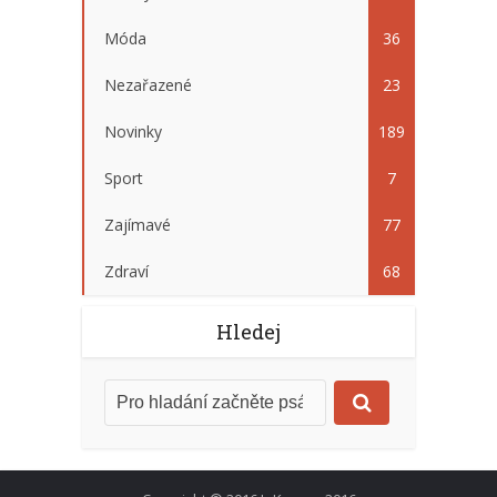
Móda
36
Nezařazené
23
Novinky
189
Sport
7
Zajímavé
77
Zdraví
68
Hledej