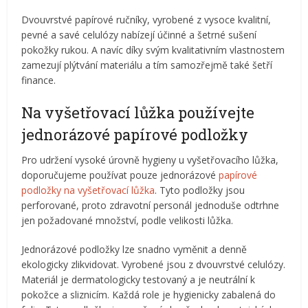
Dvouvrstvé papírové ručníky, vyrobené z vysoce kvalitní,
pevné a savé celulózy nabízejí účinné a šetrné sušení
pokožky rukou. A navíc díky svým kvalitativním vlastnostem
zamezují plýtvání materiálu a tím samozřejmě také šetří
finance.
Na vyšetřovací lůžka používejte
jednorázové papírové podložky
Pro udržení vysoké úrovně hygieny u vyšetřovacího lůžka,
doporučujeme používat pouze jednorázové
papírové
podložky na vyšetřovací lůžka
. Tyto podložky jsou
perforované, proto zdravotní personál jednoduše odtrhne
jen požadované množství, podle velikosti lůžka.
Jednorázové podložky lze snadno vyměnit a denně
ekologicky zlikvidovat. Vyrobené jsou z dvouvrstvé celulózy.
Materiál je dermatologicky testovaný a je neutrální k
pokožce a sliznicím. Každá role je hygienicky zabalená do