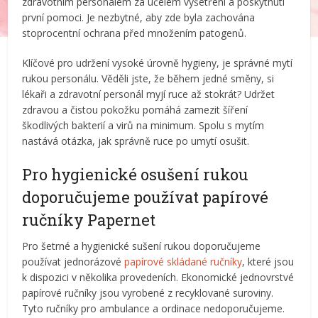
zdravotním personálem za účelem vyšetření a poskytnutí
první pomoci. Je nezbytné, aby zde byla zachována
stoprocentní ochrana před množením patogenů.
Klíčové pro udržení vysoké úrovně hygieny, je správné mytí
rukou personálu. Věděli jste, že během jedné směny, si
lékaři a zdravotní personál myjí ruce až stokrát? Udržet
zdravou a čistou pokožku pomáhá zamezit šíření
škodlivých bakterií a virů na minimum. Spolu s mytím
nastává otázka, jak správně ruce po umytí osušit.
Pro hygienické osušení rukou
doporučujeme používat papírové
ručníky Papernet
Pro šetrné a hygienické sušení rukou doporučujeme
používat jednorázové
papírové skládané ručníky
, které jsou
k dispozici v několika provedeních. Ekonomické jednovrstvé
papírové ručníky jsou vyrobené z recyklované suroviny.
Tyto ručníky pro ambulance a ordinace nedoporučujeme.