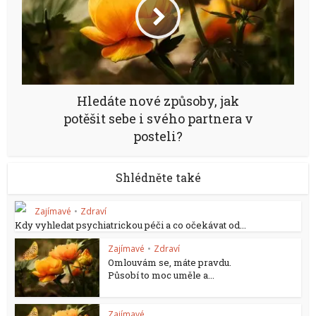
Hledáte nové způsoby, jak
potěšit sebe i svého partnera v
posteli?
Shlédněte také
Zajímavé
•
Zdraví
Kdy vyhledat psychiatrickou péči a co očekávat od...
Zajímavé
•
Zdraví
Omlouvám se, máte pravdu.
Působí to moc uměle a...
Zajímavé