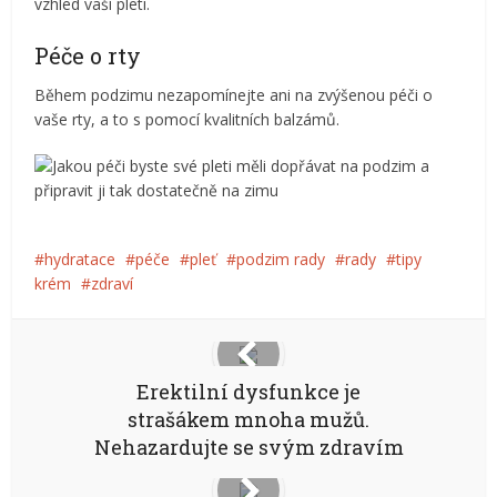
vzhled vaší pleti.
Péče o rty
Během podzimu nezapomínejte ani na zvýšenou péči o
vaše rty, a to s pomocí kvalitních balzámů.
hydratace
péče
pleť
podzim rady
rady
tipy
krém
zdraví
Erektilní dysfunkce je
strašákem mnoha mužů.
Nehazardujte se svým zdravím