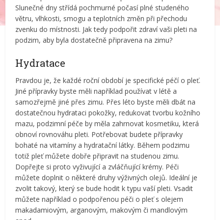
Slunečné dny střídá pochmurné počasí plné studeného
větru, vlhkosti, smogu a teplotních změn při přechodu
zvenku do místnosti. Jak tedy podpořit zdraví vaši pleti na
podzim, aby byla dostatečně připravena na zimu?
Hydratace
Pravdou je, že každé roční období je specifické péčí o pleť.
Jiné přípravky byste měli například používat v létě a
samozřejmě jiné přes zimu. Přes léto byste měli dbát na
dostatečnou hydrataci pokožky, redukovat tvorbu kožního
mazu, podzimní péče by měla zahrnovat kosmetiku, která
obnoví rovnováhu pleti. Potřebovat budete přípravky
bohaté na vitamíny a hydratační látky. Během podzimu
totiž pleť můžete dobře připravit na studenou zimu.
Dopřejte si proto vyživující a zvláčňující krémy. Péči
můžete doplnit o některé druhy výživných olejů. Ideální je
zvolit takový, který se bude hodit k typu vaší pleti. Vsadit
můžete například o podpořenou péči o pleť s olejem
makadamiovým, arganovým, makovým či mandlovým