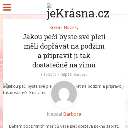
Krása
Novinky
•
Jakou péči byste své pleti
měli dopřávat na podzim
a připravit ji tak
dostatečně na zimu
napsal
3.10.2019
Barbora
Napsal
Barbora
Během podzimních měsíců vaše pleť dostává pěkně zabrat.