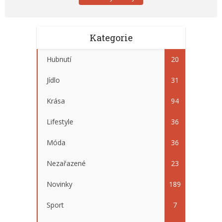
Kategorie
Hubnutí
20
Jídlo
31
Krása
94
Lifestyle
36
Móda
36
Nezařazené
23
Novinky
189
Sport
7