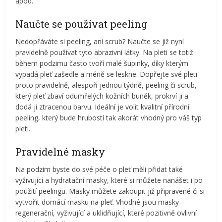
apod.
Naučte se používat peeling
Nedopřáváte si peeling, ani scrub? Naučte se již nyní
pravidelně používat tyto abrazivní látky. Na pleti se totiž
během podzimu často tvoří malé šupinky, díky kterým
vypadá pleť zašedle a méně se leskne. Dopřejte své pleti
proto pravidelně, alespoň jednou týdně, peeling či scrub,
který pleť zbaví odumřelých kožních buněk, prokrví ji a
dodá ji ztracenou barvu. Ideální je volit kvalitní přírodní
peeling, který bude hrubostí tak akorát vhodný pro váš typ
pleti.
Pravidelné masky
Na podzim byste do své péče o pleť měli přidat také
vyživující a hydratační masky, které si můžete nanášet i po
použití peelingu. Masky můžete zakoupit již připravené či si
vytvořit domácí masku na pleť. Vhodné jsou masky
regenerační, vyživující a uklidňující, které pozitivně ovlivní