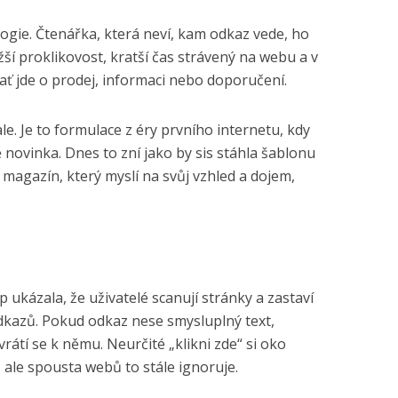
gie. Čtenářka, která neví, kam odkaz vede, ho
ší proklikovost, kratší čas strávený na webu a v
ať jde o prodej, informaci nebo doporučení.
le. Je to formulace z éry prvního internetu, kdy
 novinka. Dnes to zní jako by sis stáhla šablonu
 magazín, který myslí na svůj vzhled a dojem,
ukázala, že uživatelé scanují stránky a zastaví
dkazů. Pokud odkaz nese smysluplný text,
vrátí se k němu. Neurčité „klikni zde“ si oko
 ale spousta webů to stále ignoruje.