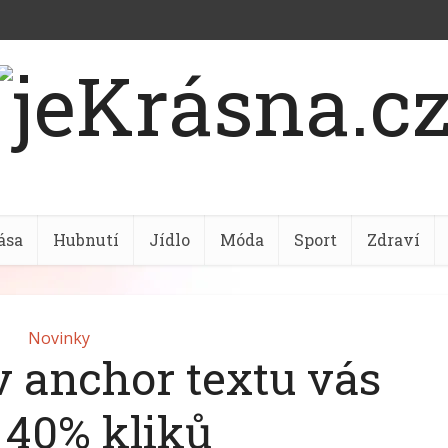
ása
Hubnutí
Jídlo
Móda
Sport
Zdraví
Novinky
v anchor textu vás
í 40% kliků