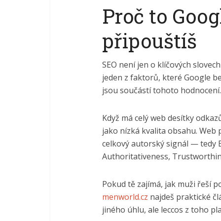
Proč to Googl
připouštíš
SEO není jen o klíčových slovech 
jeden z faktorů, které Google b
jsou součástí tohoto hodnocení.
Když má celý web desítky odkazů 
jako nízká kvalita obsahu. Web p
celkový autorský signál — tedy E
Authoritativeness, Trustworthin
Pokud tě zajímá, jak muži řeší 
menworld.cz
najdeš praktické čl
jiného úhlu, ale leccos z toho pl