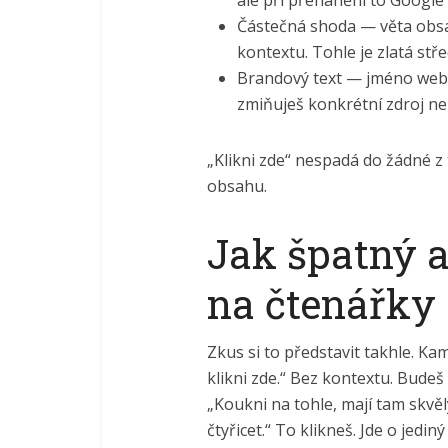
Částečná shoda — věta obsah
kontextu. Tohle je zlatá stře
Brandový text — jméno web
zmiňuješ konkrétní zdroj n
„Klikni zde“ nespadá do žádné z 
obsahu.
Jak špatný a
na čtenářky
Zkus si to představit takhle. Ka
klikni zde.“ Bez kontextu. Budeš 
„Koukni na tohle, mají tam skvě
čtyřicet.“ To klikneš. Jde o jedi