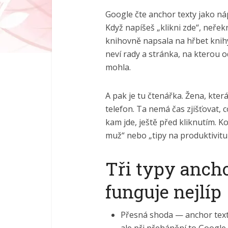
Google čte anchor texty jako ná
Když napíšeš „klikni zde“, neřekn
knihovně napsala na hřbet knihy 
neví rady a stránka, na kterou 
mohla.
A pak je tu čtenářka. Žena, kter
telefon. Ta nemá čas zjišťovat, 
kam jde, ještě před kliknutím. K
muž“ nebo „tipy na produktivitu 
Tři typy ancho
funguje nejlíp
Přesná shoda — anchor text 
ale při přehánění to Google 