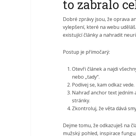
to zabralo ce
Dobré zprávy jsou, že oprava anc
vylepšení, které na webu uděláš
existující články a nahradit neur
Postup je přímočarý:
Otevři článek a najdi všechny
nebo „tady“.
Podívej se, kam odkaz vede.
Nahraď anchor text jedním až
stránky.
Zkontroluj, že věta dává smy
Dejme tomu, že odkazuješ na č
mužský pohled, inspirace funguj