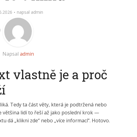
6.2026
napsal
admin
Napsal
admin
t vlastně je a proč
í
kliká. Tedy ta část věty, která je podtržená nebo
 většina lidí to řeší až jako poslední krok —
xtu dá „klikni zde“ nebo „více informací“. Hotovo.