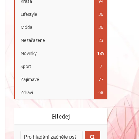
Krása
94
Lifestyle
36
Móda
36
Nezařazené
23
Novinky
189
Sport
7
Zajímavé
77
Zdraví
68
Hledej