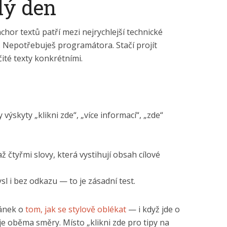
lý den
hor textů patří mezi nejrychlejší technické
. Nepotřebuješ programátora. Stačí projít
čité texty konkrétními.
 výskyty „klikni zde“, „více informací“, „zde“
 čtyřmi slovy, která vystihují obsah cílové
sl i bez odkazu — to je zásadní test.
lánek o
tom, jak se stylově oblékat
— i když jde o
e oběma směry. Místo „klikni zde pro tipy na