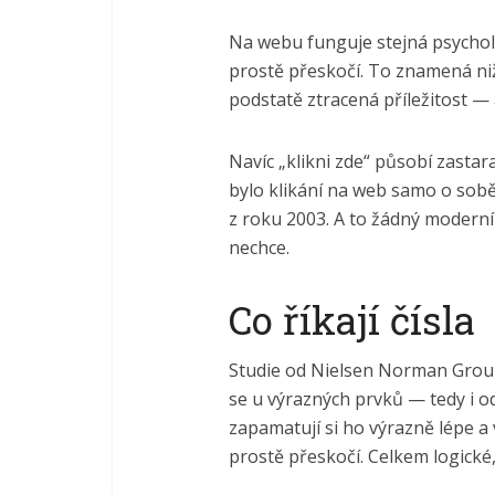
Na webu funguje stejná psycholo
prostě přeskočí. To znamená niž
podstatě ztracená příležitost — 
Navíc „klikni zde“ působí zastara
bylo klikání na web samo o sobě
z roku 2003. A to žádný moderní
nechce.
Co říkají čísla
Studie od Nielsen Norman Group 
se u výrazných prvků — tedy i o
zapamatují si ho výrazně lépe a 
prostě přeskočí. Celkem logické,