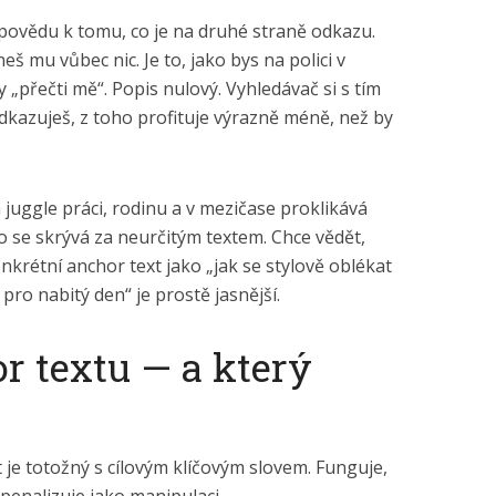
povědu k tomu, co je na druhé straně odkazu.
eš mu vůbec nic. Je to, jako bys na polici v
„přečti mě“. Popis nulový. Vyhledávač si s tím
odkazuješ, z toho profituje výrazně méně, než by
á juggle práci, rodinu a v mezičase proklikává
co se skrývá za neurčitým textem. Chce vědět,
onkrétní anchor text jako „jak se stylově oblékat
pro nabitý den“ je prostě jasnější.
r textu — a který
je totožný s cílovým klíčovým slovem. Funguje,
penalizuje jako manipulaci.