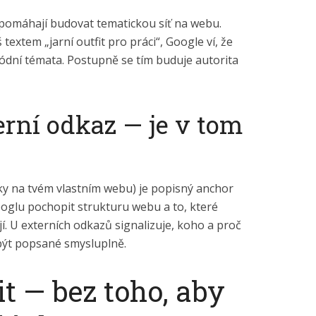
pomáhají budovat tematickou síť na webu.
extem „jarní outfit pro práci“, Google ví, že
módní témata. Postupně se tím buduje autorita
terní odkaz — je v tom
nky na tvém vlastním webu) je popisný anchor
Googlu pochopit strukturu webu a to, které
í. U externích odkazů signalizuje, koho a proč
být popsané smysluplně.
it — bez toho, aby