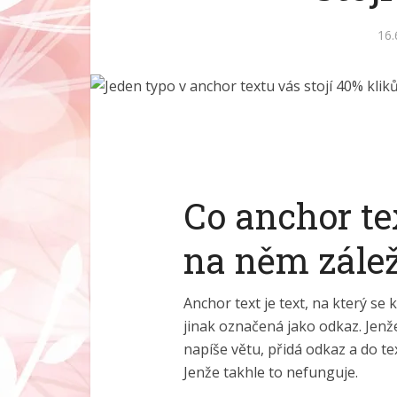
16.
Co anchor tex
na něm zálež
Anchor text je text, na který se 
jinak označená jako odkaz. Jenže
napíše větu, přidá odkaz a do te
Jenže takhle to nefunguje.