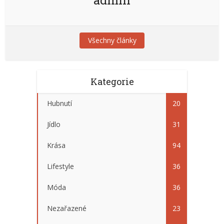
admin
Všechny články
Kategorie
Hubnutí
20
Jídlo
31
Krása
94
Lifestyle
36
Móda
36
Nezařazené
23