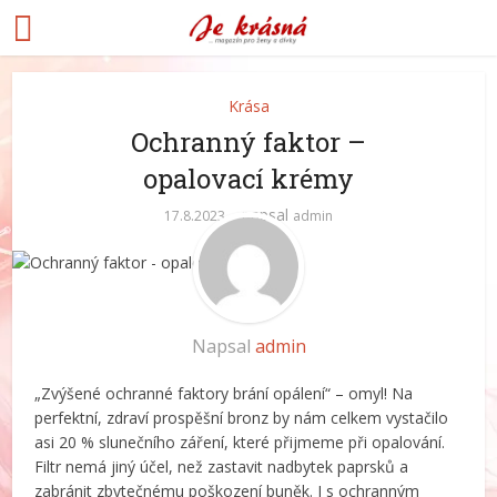
Krása
Ochranný faktor –
opalovací krémy
napsal
17.8.2023
admin
Napsal
admin
„Zvýšené ochranné faktory brání opálení“ – omyl! Na
perfektní, zdraví prospěšní bronz by nám celkem vystačilo
asi 20 % slunečního záření, které přijmeme při opalování.
Filtr nemá jiný účel, než zastavit nadbytek paprsků a
zabránit zbytečnému poškození buněk. I s ochranným