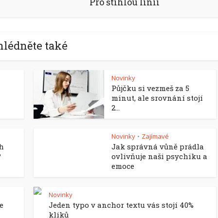
Pro štíhlou linii
hlédněte také
Novinky
Půjčku si vezmeš za 5
minut, ale srovnání stojí
2...
Novinky
Zajímavé
•
ch
Jak správná vůně prádla
?
ovlivňuje naši psychiku a
emoce
Novinky
e
Jeden typo v anchor textu vás stojí 40%
kliků