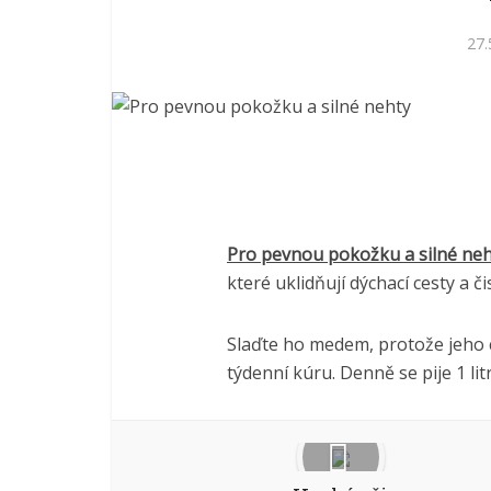
27.
Pro pevnou pokožku a silné neh
které uklidňují dýchací cesty a čis
Slaďte ho medem, protože jeho c
týdenní kúru. Denně se pije 1 litr