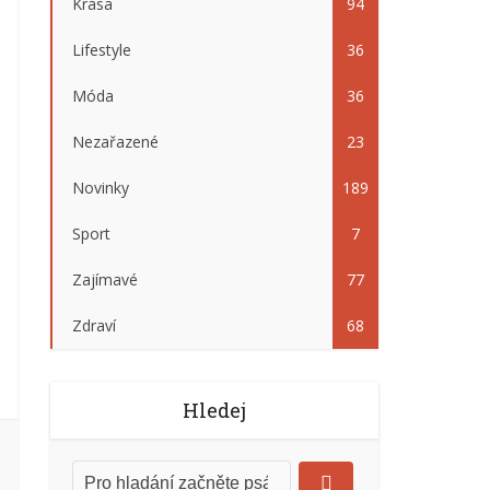
Krása
94
Lifestyle
36
Móda
36
Nezařazené
23
Novinky
189
Sport
7
Zajímavé
77
Zdraví
68
Hledej