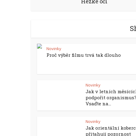
Hezké oči
S
Novinky
Proč výběr filmu trvá tak dlouho
Novinky
Jak v letních měsící
podpořit organismus
Vsaďte na...
Novinky
Jak orientální koberc
přitahují pozornost