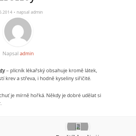
5.2014
napsal
admin
Napsal
admin
ty
– plicník lékařský obsahuje kromě látek,
tí krev a střeva, i hodně kyseliny siřičité.
huť je mírně hořká. Někdy je dobré udělat si
.