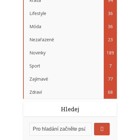
Krása
94
Lifestyle
36
Móda
36
Nezařazené
23
Novinky
189
Sport
7
Zajímavé
77
Zdraví
68
Hledej