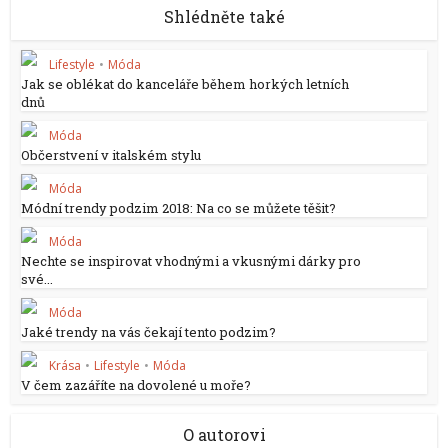
Shlédněte také
Lifestyle
•
Móda
Jak se oblékat do kanceláře během horkých letních
dnů
Móda
Občerstvení v italském stylu
Móda
Módní trendy podzim 2018: Na co se můžete těšit?
Móda
Nechte se inspirovat vhodnými a vkusnými dárky pro
své...
Móda
Jaké trendy na vás čekají tento podzim?
Krása
•
Lifestyle
•
Móda
V čem zazáříte na dovolené u moře?
O autorovi