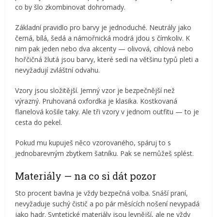
co by šlo zkombinovat dohromady.
Základní pravidlo pro barvy je jednoduché. Neutrály jako
černá, bílá, šedá a námořnická modrá jdou s čímkoliv. K
nim pak jeden nebo dva akcenty — olivová, cihlová nebo
hořčičná žlutá jsou barvy, které sedí na většinu typů pleti a
nevyžadují zvláštní odvahu.
Vzory jsou složitější. Jemný vzor je bezpečnější než
výrazný. Pruhovaná oxfordka je klasika. Kostkovaná
flanelová košile taky. Ale tři vzory v jednom outfitu — to je
cesta do pekel.
Pokud mu kupuješ něco vzorovaného, spáruj to s
jednobarevným zbytkem šatníku. Pak se nemůžeš splést.
Materiály — na co si dát pozor
Sto procent bavlna je vždy bezpečná volba. Snáší praní,
nevyžaduje suchý čistič a po pár měsících nošení nevypadá
jako hadr. Syntetické materiály jsou levnější, ale ne vždy