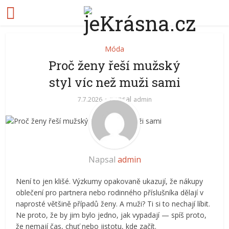
Móda
Proč ženy řeší mužský
styl víc než muži sami
napsal
7.7.2026
admin
Napsal
admin
Není to jen klišé. Výzkumy opakovaně ukazují, že nákupy
oblečení pro partnera nebo rodinného příslušníka dělají v
naprosté většině případů ženy. A muži? Ti si to nechají líbit.
Ne proto, že by jim bylo jedno, jak vypadají — spíš proto,
že nemají čas, chuť nebo jistotu, kde začít.