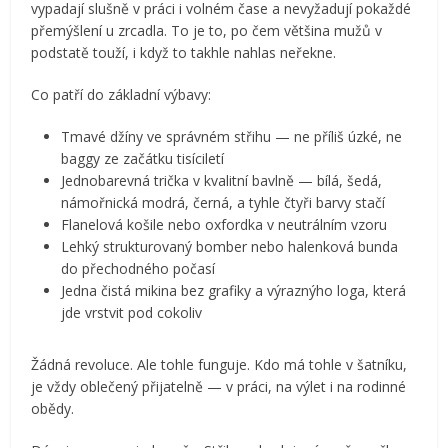
vypadají slušně v práci i volném čase a nevyžadují pokaždé
přemýšlení u zrcadla. To je to, po čem většina mužů v
podstatě touží, i když to takhle nahlas neřekne.
Co patří do základní výbavy:
Tmavé džíny ve správném střihu — ne příliš úzké, ne
baggy ze začátku tisíciletí
Jednobarevná trička v kvalitní bavlně — bílá, šedá,
námořnická modrá, černá, a tyhle čtyři barvy stačí
Flanelová košile nebo oxfordka v neutrálním vzoru
Lehký strukturovaný bomber nebo halenková bunda
do přechodného počasí
Jedna čistá mikina bez grafiky a výraznýho loga, která
jde vrstvit pod cokoliv
Žádná revoluce. Ale tohle funguje. Kdo má tohle v šatníku,
je vždy oblečený přijatelně — v práci, na výlet i na rodinné
obědy.