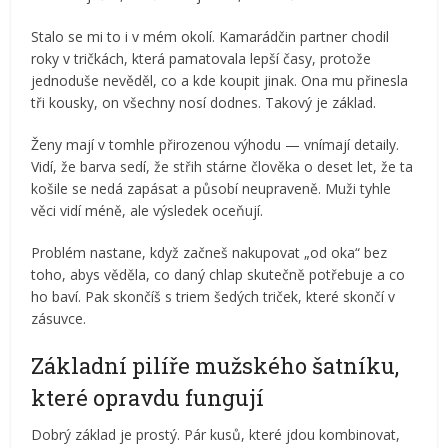
Stalo se mi to i v mém okolí. Kamarádčin partner chodil
roky v tričkách, která pamatovala lepší časy, protože
jednoduše nevěděl, co a kde koupit jinak. Ona mu přinesla
tři kousky, on všechny nosí dodnes. Takový je základ.
Ženy mají v tomhle přirozenou výhodu — vnímají detaily.
Vidí, že barva sedí, že střih stárne člověka o deset let, že ta
košile se nedá zapásat a působí neupraveně. Muži tyhle
věci vidí méně, ale výsledek oceňují.
Problém nastane, když začneš nakupovat „od oka“ bez
toho, abys věděla, co daný chlap skutečně potřebuje a co
ho baví. Pak skončíš s triem šedých triček, které skončí v
zásuvce.
Základní pilíře mužského šatníku,
které opravdu fungují
Dobrý základ je prostý. Pár kusů, které jdou kombinovat,