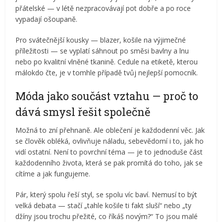
přátelské — v létě nezpracovávají pot dobře a po roce
vypadají ošoupaně.
Pro svátečnější kousky — blazer, košile na výjimečné
příležitosti — se vyplatí sáhnout po směsi bavlny a lnu
nebo po kvalitní vlněné tkanině. Cedule na etiketě, kterou
málokdo čte, je v tomhle případě tvůj nejlepší pomocník.
Móda jako součást vztahu — proč to
dává smysl řešit společně
Možná to zní přehnaně. Ale oblečení je každodenní věc. Jak
se člověk obléká, ovlivňuje náladu, sebevědomí i to, jak ho
vidí ostatní. Není to povrchní téma — je to jednoduše část
každodenního života, která se pak promítá do toho, jak se
cítíme a jak fungujeme.
Pár, který spolu řeší styl, se spolu víc baví. Nemusí to být
velká debata — stačí „tahle košile ti fakt sluší“ nebo „ty
džíny jsou trochu přežité, co říkáš novým?“ To jsou malé