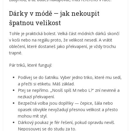
Dárky v módě — jak nekoupit
špatnou velikost
Tohle je praktická bolest. Velká část módních dárků skončí
v koši nebo na regálu proto, že velikost nesedí. A vrátit
oblečení, které dostaneš jako překvapení, je vždy trochu
trapné.
Pár triků, které fungují:
Podívej se do šatníku. Vyber jedno triko, které mu sedí,
a přečti si etiketu. Máš základ.
Ptej se nepřímo. „Nosíš spíš M nebo L?“ zní nevinně a
nezkazí překvapení.
Bezpečná volba jsou doplňky — čepice, šála nebo
opasek obvykle nevyžadují přesnou velikost a přesto
mohou mít styl.
Dárkový poukaz je fér řešení, pokud opravdu nevíš.
Neposouvej se do studu za to.