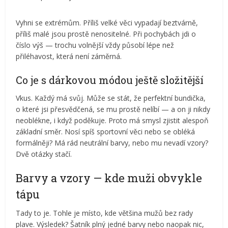
Vyhni se extrémům. Příliš velké věci vypadají beztvárně,
příliš malé jsou prostě nenositelné. Při pochybách jdi o
číslo výš — trochu volnější vždy působí lépe než
přiléhavost, která není záměrná.
Co je s dárkovou módou ještě složitější
Vkus. Každý má svůj. Může se stát, že perfektní bundička,
o které jsi přesvědčená, se mu prostě nelíbí — a on ji nikdy
neoblékne, i když poděkuje. Proto má smysl zjistit alespoň
základní směr. Nosí spíš sportovní věci nebo se obléká
formálněji? Má rád neutrální barvy, nebo mu nevadí vzory?
Dvě otázky stačí.
Barvy a vzory — kde muži obvykle
tápu
Tady to je. Tohle je místo, kde většina mužů bez rady
plave. Výsledek? Šatník plný jedné barvy nebo naopak nic,