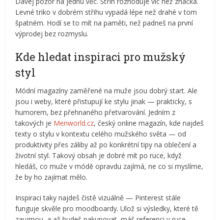
Dávej pozor na jednu věc. Střih rozhoduje víc než značka.
Levné triko v dobrém střihu vypadá lépe než drahé v tom
špatném. Hodí se to mít na paměti, než padneš na první
výprodej bez rozmyslu.
Kde hledat inspiraci pro mužský
styl
Módní magazíny zaměřené na muže jsou dobrý start. Ale
jsou i weby, které přistupují ke stylu jinak — prakticky, s
humorem, bez přehnaného přetvarování. Jedním z
takových je
Menworld.cz
, český online magazín, kde najdeš
texty o stylu v kontextu celého mužského světa — od
produktivity přes záliby až po konkrétní tipy na oblečení a
životní styl. Takový obsah je dobré mít po ruce, když
hledáš, co muže v módě opravdu zajímá, ne co si myslíme,
že by ho zajímat mělo.
Inspiraci taky najdeš čistě vizuálně — Pinterest stále
funguje skvěle pro moodboardy. Ulož si výsledky, které tě
zaujmou, a až budeš nakupovat, máš referenci v ruce.