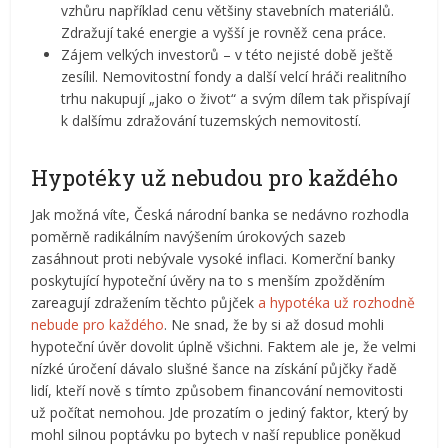
vzhůru například cenu většiny stavebních materiálů.
Zdražují také energie a vyšší je rovněž cena práce.
Zájem velkých investorů – v této nejisté době ještě
zesílil. Nemovitostní fondy a další velcí hráči realitního
trhu nakupují „jako o život“ a svým dílem tak přispívají
k dalšímu zdražování tuzemských nemovitostí.
Hypotéky už nebudou pro každého
Jak možná víte, Česká národní banka se nedávno rozhodla
poměrně radikálním navýšením úrokových sazeb
zasáhnout proti nebývale vysoké inflaci. Komerční banky
poskytující hypoteční úvěry na to s menším zpožděním
zareagují zdražením těchto půjček
a hypotéka už rozhodně
nebude pro každého
. Ne snad, že by si až dosud mohli
hypoteční úvěr dovolit úplně všichni. Faktem ale je, že velmi
nízké úročení dávalo slušné šance na získání půjčky řadě
lidí, kteří nově s tímto způsobem financování nemovitosti
už počítat nemohou. Jde prozatím o jediný faktor, který by
mohl silnou poptávku po bytech v naší republice poněkud