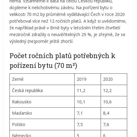
nemá. Vztáhneme-li data na celou Českou republiku,
dojdeme k nelichotivému závěru. Na pořízení bytu o
velikosti 70 m2 by průměrně vydělávající Čech v roce 2020
potřeboval více než 12 ročních platů. A když si uvědomíme,
že například právě v Brně byty v letošním třetím čtvrtletí
meziročně zdražily o neuvěřitelných 29 %, je zřejmé, že se
výsledný (ne)poměr ještě zhorší.
Počet ročních platů potřebných k
pořízení bytu (70 m²)
Země
2019
2020
Česká republika
11,2
12,2
Rakousko
10,1
10,6
Maďarsko
7,1
8,4
Polsko
7,5
7,6
Německo
5
6