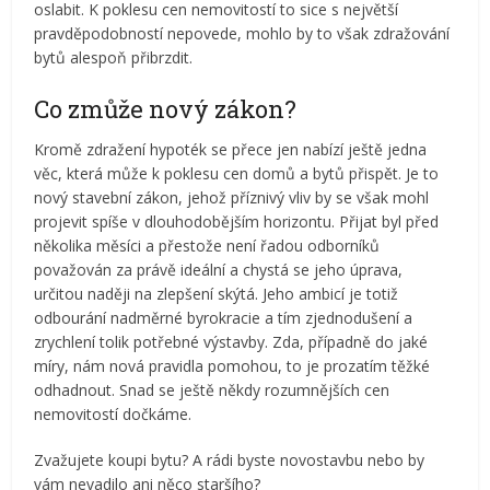
oslabit. K poklesu cen nemovitostí to sice s největší
pravděpodobností nepovede, mohlo by to však zdražování
bytů alespoň přibrzdit.
Co zmůže nový zákon?
Kromě zdražení hypoték se přece jen nabízí ještě jedna
věc, která může k poklesu cen domů a bytů přispět. Je to
nový stavební zákon, jehož příznivý vliv by se však mohl
projevit spíše v dlouhodobějším horizontu. Přijat byl před
několika měsíci a přestože není řadou odborníků
považován za právě ideální a chystá se jeho úprava,
určitou naději na zlepšení skýtá. Jeho ambicí je totiž
odbourání nadměrné byrokracie a tím zjednodušení a
zrychlení tolik potřebné výstavby. Zda, případně do jaké
míry, nám nová pravidla pomohou, to je prozatím těžké
odhadnout. Snad se ještě někdy rozumnějších cen
nemovitostí dočkáme.
Zvažujete koupi bytu? A rádi byste novostavbu nebo by
vám nevadilo ani něco staršího?