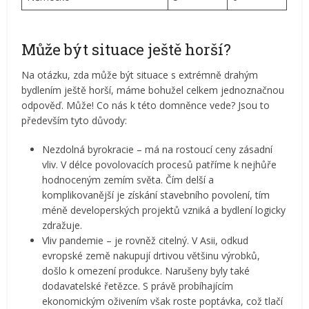
Může být situace ještě horší?
Na otázku, zda může být situace s extrémně drahým
bydlením ještě horší, máme bohužel celkem jednoznačnou
odpověď. Může! Co nás k této domněnce vede? Jsou to
především tyto důvody:
Nezdolná byrokracie – má na rostoucí ceny zásadní
vliv. V délce povolovacích procesů patříme k nejhůře
hodnoceným zemím světa. Čím delší a
komplikovanější je získání stavebního povolení, tím
méně developerských projektů vzniká a bydlení logicky
zdražuje.
Vliv pandemie – je rovněž citelný. V Asii, odkud
evropské země nakupují drtivou většinu výrobků,
došlo k omezení produkce. Narušeny byly také
dodavatelské řetězce. S právě probíhajícím
ekonomickým oživením však roste poptávka, což tlačí