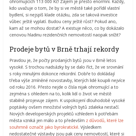
ohromujících 113 000 Kč! Zájem je přesto enormní. Každý,
kdo uvažuje o tom, že by si ve městě také pořídil vlastní
bydlení, si nejspíš klade otázku, zda se taková investice
vůbec ještě vyplatí. Budou ceny ještě růst? Pokud ano,
kam až se mohou dostat? A existuje něco, co by dokázalo
cenovou hladinu rezidenčních nemovitostí naopak snížit?
Prodeje bytů v Brně trhají rekordy
Pravdou je, že počty prodaných bytů jsou v Brně letos
vysoké. S trochou nadsázky by se dalo říct, že ve srovnání
s roky minulými dokonce rekordní. Dobře to dokládají
třeba výše zmíněné novostavby, kterých lidé koupili nejvíce
od roku 2016. Přesto nejde o čísla nijak ohromující a to
zejména s ohledem na to, kolik lidí o život ve městě
stabilně projevuje zájem. K uspokojení dlouhodobě vysoké
poptávky ovšem množství volných bytů zdaleka nestačí.
Nových developerských projektů vzhledem k potřebám
města vzniká jen málo a to především
z důvodů, které lze
souhrnně označit jako byrokratické
. Výsledkem
nedostatečné výstavby jsou pak ceny nemovitostí, které si