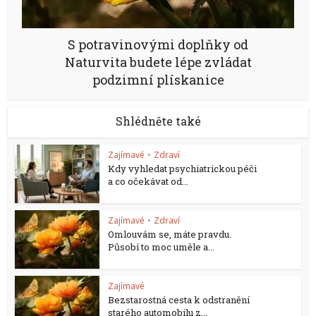
S potravinovými doplňky od
Naturvita budete lépe zvládat
podzimní plískanice
Shlédněte také
Zajímavé
•
Zdraví
Kdy vyhledat psychiatrickou péči
a co očekávat od...
Zajímavé
•
Zdraví
Omlouvám se, máte pravdu.
Působí to moc uměle a...
Zajímavé
Bezstarostná cesta k odstranění
starého automobilu z...