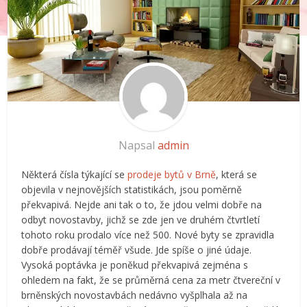
Napsal
admin
Některá čísla týkající se
prodeje bytů v Brně
, která se
objevila v nejnovějších statistikách, jsou poměrně
překvapivá. Nejde ani tak o to, že jdou velmi dobře na
odbyt novostavby, jichž se zde jen ve druhém čtvrtletí
tohoto roku prodalo více než 500. Nové byty se zpravidla
dobře prodávají téměř všude. Jde spíše o jiné údaje.
Vysoká poptávka je poněkud překvapivá zejména s
ohledem na fakt, že se průměrná cena za metr čtvereční v
brněnských novostavbách nedávno vyšplhala až na