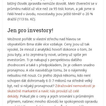
běžný člověk zpravidla nemůže dovolit. Metr čtvereční se v
průměru nabízí už více než za 95 tisíc korun, a jak jsme si
řekli hned v úvodu, novostavby jsou ještě téměř o 20 %
dražší (113 tis. Kč).
Jen pro investory!
Možnost pořídit si vlastní střechu nad hlavou se
obyvatelům Brna stále více vzdaluje. Ceny jsou už tak
vysoké, že mnozí z analytiků hovoří dokonce o tom, že
jsou byty, a to zejména ty nové, určeny už spíše jen
investorům. Ti je nakupují s perspektivou dalšího
zhodnocení a také s předpokladem, že je celkem snadno
pronajmou. A vše nasvědčuje tomu, že o nájemníky
nebudou mít nouzi. Co jiného zbývá někomu, kdo není
schopen dát dohromady 6 či 7 milionů na středně velký
byt, než si nějaký pronajmout?
Zdražování nemovitostí je
skutečně markantní a navíc nás provází už celé
dekády.
Pokud jde o ceny a jejich srovnání s průměrným
příjmem, našinec mnoho důvodů ke spokojenosti opravdu