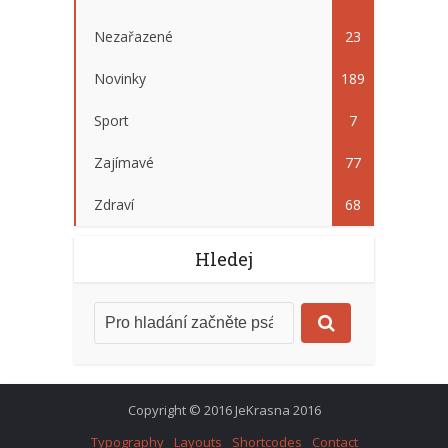
Nezařazené
23
Novinky
189
Sport
7
Zajímavé
77
Zdraví
68
Hledej
Copyright © 2016 JeKrasna 2016
Typography
Layouts
Shortcodes
Contact