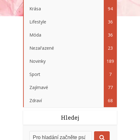
Krása
94
Lifestyle
36
Móda
36
Nezařazené
23
Novinky
189
Sport
7
Zajímavé
77
Zdraví
68
Hledej