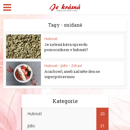
Tagy - snídaně
Hubnutí
Je zelená káva opravdu
pomocníkem v hubnutí?
Hubnutí
•
Jídlo
•
Zdraví
Acai bowl, aneb začněte den se
superpotravinou
Kategorie
Hubnutí
20
Jídlo
31