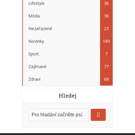
Lifestyle
36
Móda
36
Nezařazené
23
Novinky
189
Sport
7
Zajímavé
77
Zdraví
68
Hledej