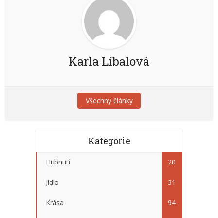
Karla Líbalová
Všechny články
Kategorie
Hubnutí
20
Jídlo
31
Krása
94