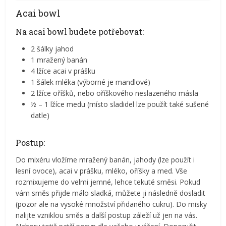
Acai bowl
Na acai bowl budete potřebovat:
2 šálky jahod
1 mražený banán
4 lžíce acai v prášku
1 šálek mléka (výborné je mandlové)
2 lžíce oříšků, nebo oříškového neslazeného másla
½ – 1 lžíce medu (místo sladidel lze použít také sušené
datle)
Postup:
Do mixéru vložíme mražený banán, jahody (lze použít i
lesní ovoce), acai v prášku, mléko, oříšky a med. Vše
rozmixujeme do velmi jemné, lehce tekuté směsi. Pokud
vám směs přijde málo sladká, můžete ji následně dosladit
(pozor ale na vysoké množství přidaného cukru). Do misky
nalijte vzniklou směs a další postup záleží už jen na vás.