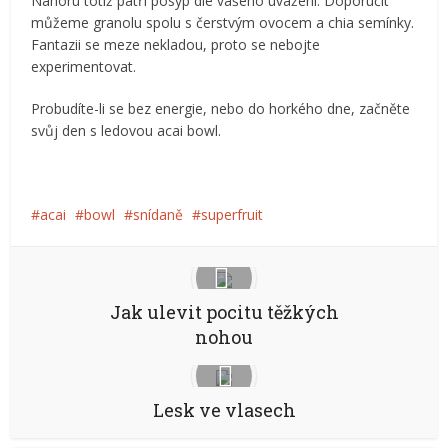
Nahoru totiž patří posyp dle vašeho uvážení. Doporučit
můžeme granolu spolu s čerstvým ovocem a chia semínky.
Fantazii se meze nekladou, proto se nebojte
experimentovat.
Probudíte-li se bez energie, nebo do horkého dne, začněte
svůj den s ledovou acai bowl.
acai
bowl
snídaně
superfruit
Jak ulevit pocitu těžkých
nohou
Lesk ve vlasech