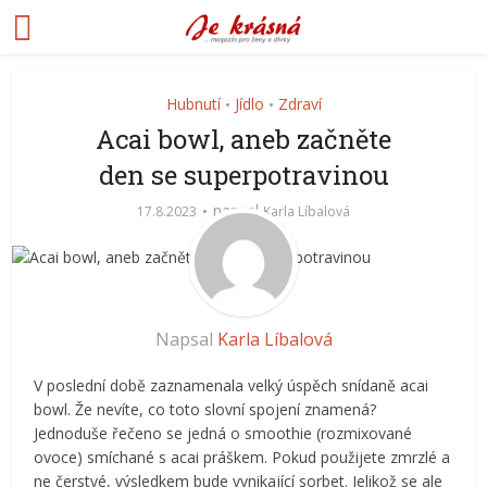
Hubnutí
Jídlo
Zdraví
•
•
Acai bowl, aneb začněte
den se superpotravinou
napsal
17.8.2023
Karla Líbalová
Napsal
Karla Líbalová
V poslední době zaznamenala velký úspěch snídaně acai
bowl. Že nevíte, co toto slovní spojení znamená?
Jednoduše řečeno se jedná o smoothie (rozmixované
ovoce) smíchané s acai práškem. Pokud použijete zmrzlé a
ne čerstvé, výsledkem bude vynikající sorbet. Jelikož se ale