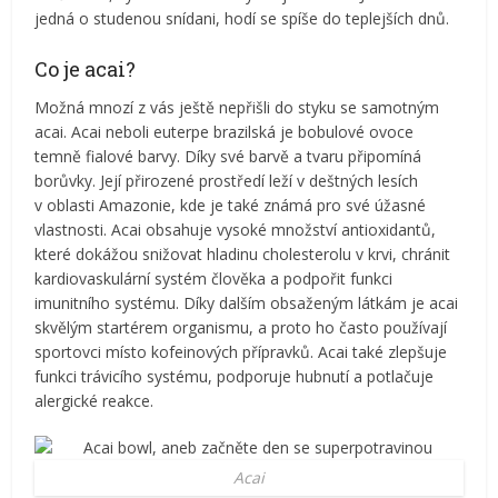
jedná o studenou snídani, hodí se spíše do teplejších dnů.
Co je acai?
Možná mnozí z vás ještě nepřišli do styku se samotným
acai. Acai neboli euterpe brazilská je bobulové ovoce
temně fialové barvy. Díky své barvě a tvaru připomíná
borůvky. Její přirozené prostředí leží v deštných lesích
v oblasti Amazonie, kde je také známá pro své úžasné
vlastnosti. Acai obsahuje vysoké množství antioxidantů,
které dokážou snižovat hladinu cholesterolu v krvi, chránit
kardiovaskulární systém člověka a podpořit funkci
imunitního systému. Díky dalším obsaženým látkám je acai
skvělým startérem organismu, a proto ho často používají
sportovci místo kofeinových přípravků. Acai také zlepšuje
funkci trávicího systému, podporuje hubnutí a potlačuje
alergické reakce.
Acai