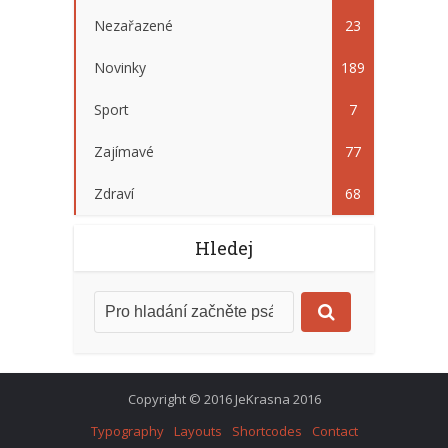
Nezařazené
23
Novinky
189
Sport
7
Zajímavé
77
Zdraví
68
Hledej
Copyright © 2016 JeKrasna 2016
Typography
Layouts
Shortcodes
Contact