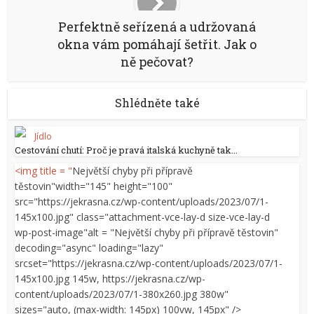
Perfektně seřízená a udržovaná
okna vám pomáhají šetřit. Jak o
ně pečovat?
Shlédněte také
Jídlo
Cestování chutí: Proč je pravá italská kuchyně tak...
<img title = "
Největší chyby při přípravě
těstovin"width="145" height="100"
src="https://jekrasna.cz/wp-content/uploads/2023/07/1-
145x100.jpg" class="attachment-vce-lay-d size-vce-lay-d
wp-post-image"alt = "
Největší chyby při přípravě těstovin"
decoding="async" loading="lazy"
srcset="https://jekrasna.cz/wp-content/uploads/2023/07/1-
145x100.jpg 145w, https://jekrasna.cz/wp-
content/uploads/2023/07/1-380x260.jpg 380w"
sizes="auto, (max-width: 145px) 100vw, 145px" />