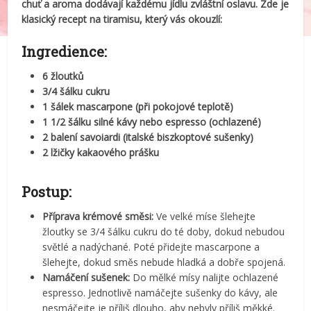
chuť a aroma dodávají každému jídlu zvláštní oslavu. Zde je
klasický recept na tiramisu, který vás okouzlí:
Ingredience:
6 žloutků
3/4 šálku cukru
1 šálek mascarpone (při pokojové teplotě)
1 1/2 šálku silné kávy nebo espresso (ochlazené)
2 balení savoiardi (italské biszkoptové sušenky)
2 lžičky kakaového prášku
Postup:
Příprava krémové směsi:
Ve velké míse šlehejte
žloutky se 3/4 šálku cukru do té doby, dokud nebudou
světlé a nadýchané. Poté přidejte mascarpone a
šlehejte, dokud směs nebude hladká a dobře spojená.
Namáčení sušenek:
Do mělké mísy nalijte ochlazené
espresso. Jednotlivě namáčejte sušenky do kávy, ale
nesmáčejte je příliš dlouho, aby nebyly příliš měkké.