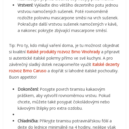
Vrstvení:
Vyklaďte dno většího dezertního potu jednou
vrstvou namočených sušenek. Poté rovnoměrně
rozložte polovinu mascarpone směsi na vrch sušenek.
Pokračujte další vrstvou sušenek namočených v kávě,
a nakonec pokryjte zbývající mascarpone směsí.
Tip: Pro ty, kdo milují vaření doma, je tu možnost objednat
si kvalitní
italské produkty rozvoz Brno Vinohrady
a připravit
si autentické italské pokrmy přímo ve své kuchyni. A pro
závěrečný sladký dotek nezapomeňte využít
italské dezerty
rozvoz Brno Caruso
a dopřát si lahodné italské pochoutky.
Buon appetito!
Dokončení:
Posypte povrch tiramisu kakaovým
práškem, aby vytvořil rovnoměrnou vrstvu. Pokud
chcete, můžete také posypat čokoládovými nebo
kávovými štěpky pro extra ozdobu.
Chladnička:
Přikryjte tiramisu potravinářskou fólií a
dejte do lednice minimálně na 4 hodiny, nejlépe však