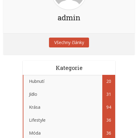
admin
Všechny články
Kategorie
Hubnutí
20
Jídlo
31
Krása
94
Lifestyle
36
Móda
36