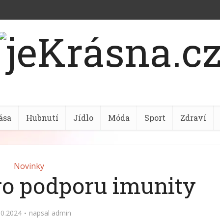
ása
Hubnutí
Jídlo
Móda
Sport
Zdraví
Novinky
pro podporu imunity
10.2024
napsal
admin