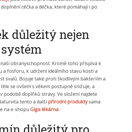
 doplnění céčka a déčka, které pomáhají i po
k důležitý nejen
í systém
li naši obranyschopnost. Kromě toho přispívá k
a fosforu, k udržení ideálního stavu kostí a
t svalů. Bojuje také proti škodlivým bakteriím a
 těle se ovšem s věkem postupně snižuje, a
 v podobě doplňků stravy. Ve složení najdete
aturvita tento a další
přírodní produkty
sama
te na e-shopu
Giga lékárna
.
mín důležitý pro