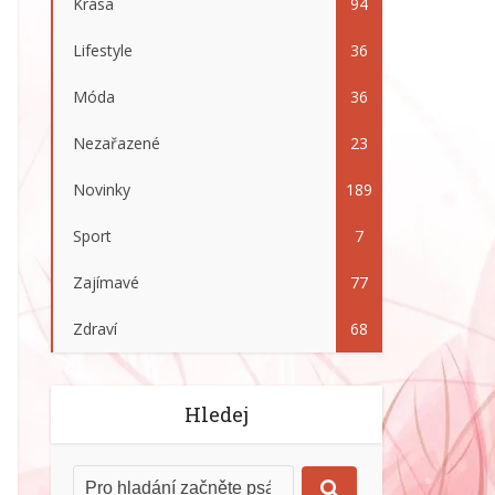
Krása
94
Lifestyle
36
Móda
36
Nezařazené
23
Novinky
189
Sport
7
Zajímavé
77
Zdraví
68
Hledej