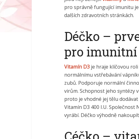
pro správně fungující imunitu je
dalších zdravotních stránkách.
Déčko – prve
pro imunitn
Vitamín D3
je hraje klíčovou ro
normálnímu vstřebávání vápníku 
zubů. Podporuje normální činnos
virům. Schopnost jeho syntézy v
proto je vhodné jej tělu dodávat
Vitamín D3 400 I.U. Společnost N
vyrábí. Déčko výhodně nakoupí
Céčko – vita