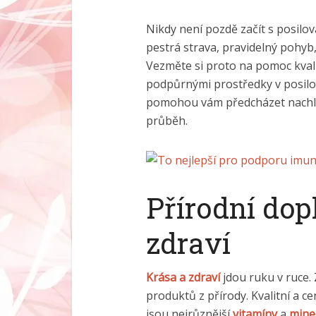
Nikdy není pozdě začít s posil
pestrá strava, pravidelný pohyb, 
Vezměte si proto na pomoc kvali
podpůrnými prostředky v posil
pomohou vám předcházet nachl
průběh.
Přírodní dop
zdraví
Krása a zdraví
jdou ruku v ruce.
produktů z přírody. Kvalitní a 
jsou nejrůznější
vitamíny
a
mine