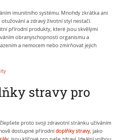
ováním imunitního systému. Mnohdy zkrátka ani
otužování a zdravý životní styl nestačí.
tní přírodní produkty, které jsou skvělými
ováním obranyschopnosti organismu a
azením a nemocem nebo zmírňovat jejich
lňky stravy pro
 Zlepšete proto svoji zdravotní stránku užíváním
cenově dostupné přírodní
doplňky stravy
, jako
rály
, jsou klíčové pro naše zdraví. Ideální volbou