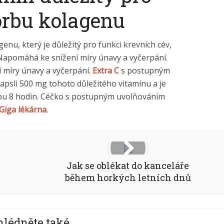
orbu kolagenu
enu, který je důležitý pro funkci krevních cév,
 Napomáhá ke snížení míry únavy a vyčerpání.
í míry únavy a vyčerpání.
Extra C
s postupným
psli 500 mg tohoto důležitého vitamínu a je
obu 8 hodin. Céčko s postupným uvolňováním
Giga lékárna
.
Jak se oblékat do kanceláře
během horkých letních dnů
hlédněte také