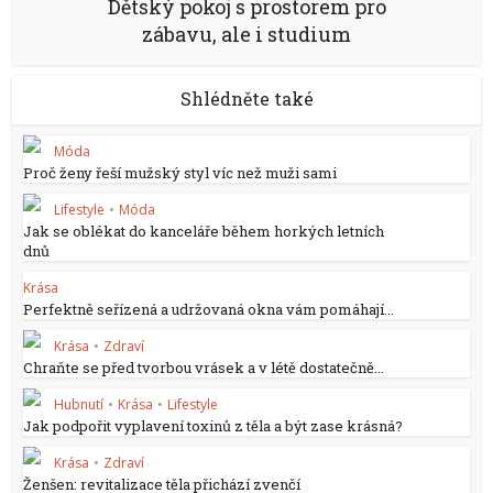
Dětský pokoj s prostorem pro
zábavu, ale i studium
Shlédněte také
Móda
Proč ženy řeší mužský styl víc než muži sami
Lifestyle
•
Móda
Jak se oblékat do kanceláře během horkých letních
dnů
Krása
Perfektně seřízená a udržovaná okna vám pomáhají...
Krása
•
Zdraví
Chraňte se před tvorbou vrásek a v létě dostatečně...
Hubnutí
•
Krása
•
Lifestyle
Jak podpořit vyplavení toxinů z těla a být zase krásná?
Krása
•
Zdraví
Ženšen: revitalizace těla přichází zvenčí