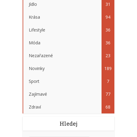
Jídlo
31
Krása
94
Lifestyle
36
Móda
36
Nezařazené
23
Novinky
189
Sport
7
Zajímavé
77
Zdraví
68
Hledej