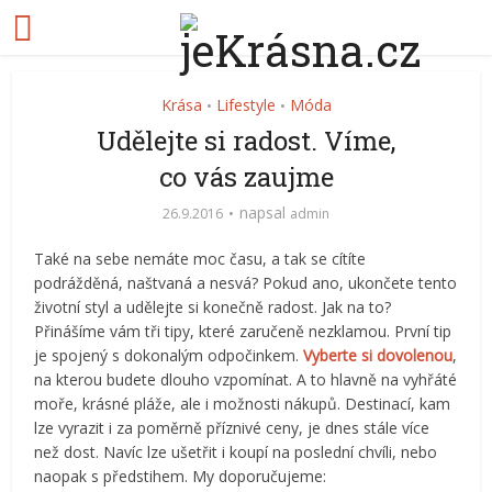
Krása
Lifestyle
Móda
•
•
Udělejte si radost. Víme,
co vás zaujme
napsal
26.9.2016
admin
Také na sebe nemáte moc času, a tak se cítíte
podrážděná, naštvaná a nesvá? Pokud ano, ukončete tento
životní styl a udělejte si konečně radost. Jak na to?
Přinášíme vám tři tipy, které zaručeně nezklamou. První tip
je spojený s dokonalým odpočinkem.
Vyberte si dovolenou
,
na kterou budete dlouho vzpomínat. A to hlavně na vyhřáté
moře, krásné pláže, ale i možnosti nákupů. Destinací, kam
lze vyrazit i za poměrně příznivé ceny, je dnes stále více
než dost. Navíc lze ušetřit i koupí na poslední chvíli, nebo
naopak s předstihem. My doporučujeme: