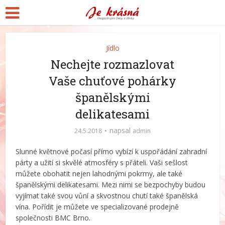
Jídlo
Nechejte rozmazlovat
Vaše chuťové pohárky
španělskými
delikatesami
napsal
24.5.2018
admin
Slunné květnové počasí přímo vybízí k uspořádání zahradní
párty a užití si skvělé atmosféry s přáteli. Vaši sešlost
můžete obohatit nejen lahodnými pokrmy, ale také
španělskými delikatesami. Mezi nimi se bezpochyby budou
vyjímat také svou vůní a skvostnou chutí také španělská
vína. Pořídit je můžete ve specializované prodejně
společnosti BMC Brno.