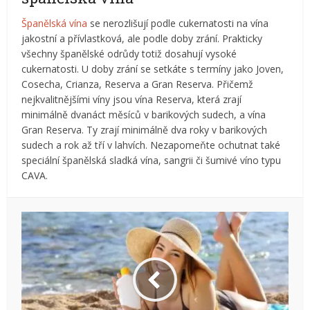
Španělská vína
se nerozlišují podle cukernatosti na vína
jakostní a přívlastková, ale podle doby zrání. Prakticky
všechny španělské odrůdy totiž dosahují vysoké
cukernatosti. U doby zrání se setkáte s termíny jako Joven,
Cosecha, Crianza, Reserva a Gran Reserva. Přičemž
nejkvalitnějšími víny jsou vína Reserva, která zrají
minimálně dvanáct měsíců v barikových sudech, a vína
Gran Reserva. Ty zrají minimálně dva roky v barikových
sudech a rok až tří v lahvích. Nezapomeňte ochutnat také
speciální španělská sladká vína, sangrii či šumivé víno typu
CAVA.