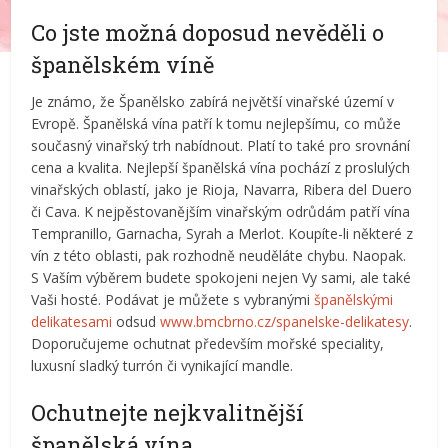
Co jste možná doposud nevěděli o
španělském víně
Je známo, že Španělsko zabírá největší vinařské území v
Evropě. Španělská vína patří k tomu nejlepšímu, co může
současný vinařský trh nabídnout. Platí to také pro srovnání
cena a kvalita. Nejlepší španělská vína pochází z proslulých
vinařských oblastí, jako je Rioja, Navarra, Ribera del Duero
či Cava. K nejpěstovanějším vinařským odrůdám patří vína
Tempranillo, Garnacha, Syrah a Merlot. Koupíte-li některé z
vín z této oblasti, pak rozhodně neuděláte chybu. Naopak.
S Vaším výběrem budete spokojeni nejen Vy sami, ale také
Vaši hosté. Podávat je můžete s vybranými
španělskými
delikatesami
odsud
www.bmcbrno.cz/spanelske-delikatesy
.
Doporučujeme ochutnat především mořské speciality,
luxusní sladký turrón či vynikající mandle.
Ochutnejte nejkvalitnější
španělská vína