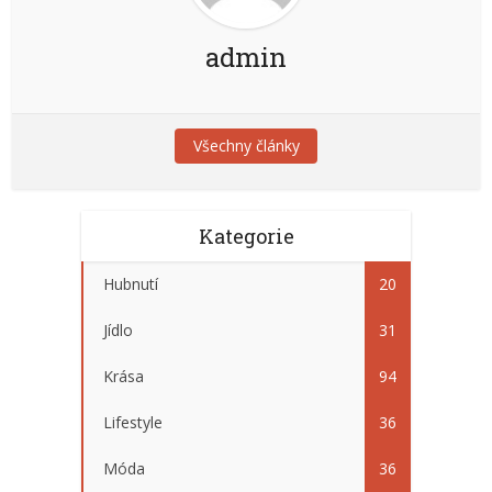
admin
Všechny články
Kategorie
Hubnutí
20
Jídlo
31
Krása
94
Lifestyle
36
Móda
36