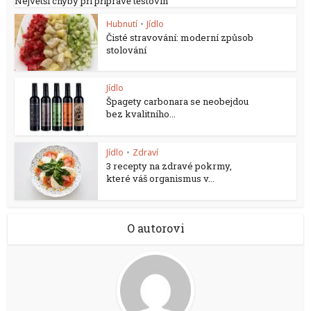
Největší chyby při přípravě těstovin
Hubnutí
•
Jídlo
Čisté stravování: moderní způsob
stolování
Jídlo
Špagety carbonara se neobejdou
bez kvalitního...
Jídlo
•
Zdraví
3 recepty na zdravé pokrmy,
které váš organismus v...
O autorovi