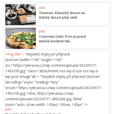
Jídlo
Tiramisu: Klasický dezert na
italský dezert plný chutí
Jídlo
Cestování chutí: Proč je pravá
italská kuchyně tak...
<img title = "
Největší chyby při přípravě
těstovin"width="145" height="100"
src="https://jekrasna.cz/wp-content/uploads/2023/07/1-
145x100.jpg" class="attachment-vce-lay-d size-vce-lay-d
wp-post-image"alt = "
Největší chyby při přípravě těstovin"
decoding="async" loading="lazy"
srcset="https://jekrasna.cz/wp-content/uploads/2023/07/1-
145x100.jpg 145w, https://jekrasna.cz/wp-
content/uploads/2023/07/1-380x260.jpg 380w"
sizes="auto, (max-width: 145px) 100vw, 145px" />
Jídlo