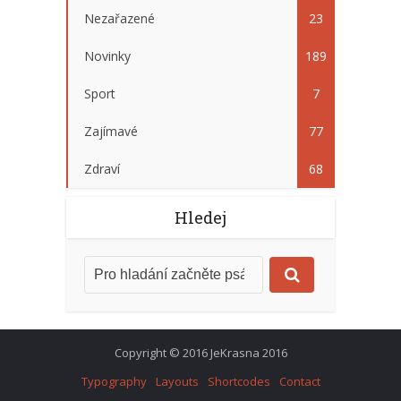
Nezařazené
23
Novinky
189
Sport
7
Zajímavé
77
Zdraví
68
Hledej
Copyright © 2016 JeKrasna 2016
Typography
Layouts
Shortcodes
Contact