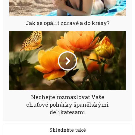
Jak se opálit zdravě a do krásy?
Nechejte rozmazlovat Vaše
chuťové pohárky španělskými
delikatesami
Shlédněte také