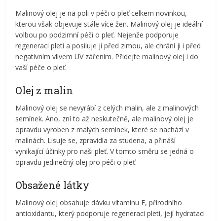
Malinový olej je na poli v péči o pleť celkem novinkou,
kterou však objevuje stále více žen. Malinový olej je ideální
volbou po podzimní péči o pleť. Nejenže podporuje
regeneraci pleti a posiluje ji před zimou, ale chrání ji i před
negativním vlivem UV zářením. Přidejte malinový olej i do
vaší péče o pleť.
Olej z malin
Malinový olej se nevyrábí z celých malin, ale z malinových
semínek. Ano, zní to až neskutečně, ale malinový olej je
opravdu vyroben z malých semínek, které se nachází v
malinách. Lisuje se, zpravidla za studena, a přináší
vynikající účinky pro naši pleť. V tomto směru se jedná o
opravdu jedinečný olej pro péči o pleť.
Obsažené látky
Malinový olej obsahuje dávku vitamínu E, přírodního
antioxidantu, který podporuje regeneraci pleti, její hydrataci