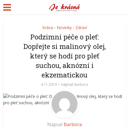
Krása
Novinky
Zdraví
•
•
Podzimní péče o pleť:
Dopřejte si malinový olej,
který se hodí pro pleť
suchou, aknózní i
ekzematickou
napsal
4.11.2019
Barbora
Napsal
Barbora