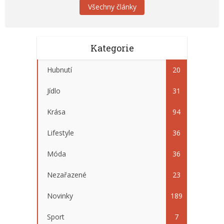
Všechny články
Kategorie
Hubnutí
20
Jídlo
31
Krása
94
Lifestyle
36
Móda
36
Nezařazené
23
Novinky
189
Sport
7