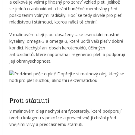
a celkově je velmi přínosný pro zdraví vzhled pleti. Jelikož
se jedná o antioxidant, chrání buněčné membrány před
poškozením volnými radikály. Hodí se tedy skvěle pro pleť
mladistvou i stárnoucí, kterou náležitě chrání.
V malinovém oleji jsou obsaženy také esenciální mastné
kyseliny, omega-3 a omega-3, které udrží vaši pleť v dobré
kondici. Nechybí ani obsah karotenoidů, účinných
antioxidantů, které napomáhají regeneraci pleti a podporují
její obranyschopnost.
Proti stárnutí
V malinovém oleji nechybí ani fytosteroly, které podporují
tvorbu kolagenu v pokožce a preventivně ji chrání před
vnějšími vlivy a předčasnému stárnutí.